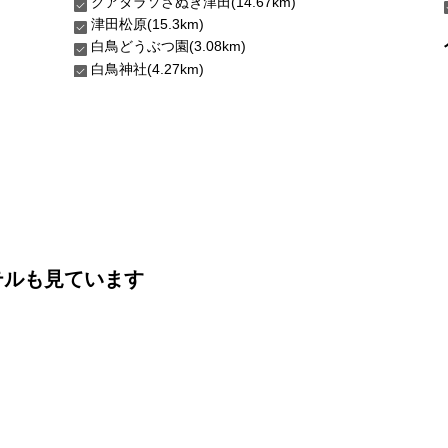
クアタラソさぬき津田(14.67km)
津田松原(15.3km)
白鳥どうぶつ園(3.08km)
白鳥神社(4.27km)
テルも見ています