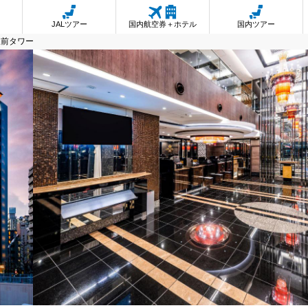
JALツアー
国内航空券＋ホテル
国内ツアー
駅前タワー