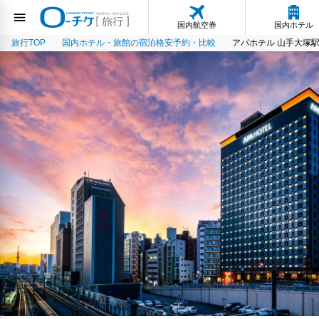
国内航空券
国内ホテル
旅行TOP
国内ホテル・旅館の宿泊格安予約・比較
アパホテル 山手大塚