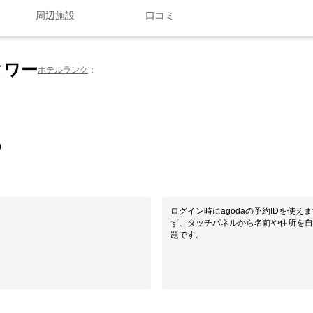
周辺施設
口コミ
タワー
ホテルランク
0
ログイン時にagodaの予約IDを使え
ず、タッチパネルから名前や住所を自
題です。