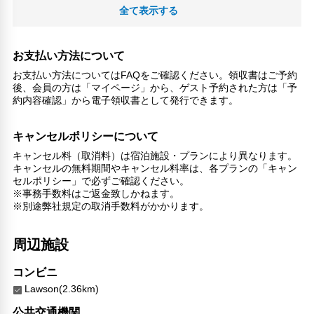
自動販売機
全て表示する
トイレタリー
衣類乾燥機
禁煙
お支払い方法について
24時間セキュリティ
お支払い方法についてはFAQをご確認ください。領収書はご予約
電気自動車充電スタンド
後、会員の方は「マイページ」から、ゲスト予約された方は「予
コンタクトレス チェックイン/チェックアウト
約内容確認」から電子領収書として発行できます。
チェックイン/チェックアウト（プライベート）
洗濯機
キャンセルポリシーについて
談話エリア
キャンセル料（取消料）は宿泊施設・プランにより異なります。
キャンセルの無料期間やキャンセル料率は、各プランの「キャン
セルポリシー」で必ずご確認ください。
※事務手数料はご返金致しかねます。
※別途弊社規定の取消手数料がかかります。
周辺施設
コンビニ
Lawson(2.36km)
公共交通機関