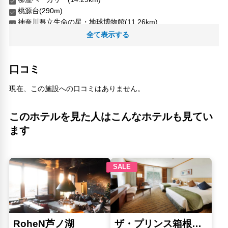
桃源台(290m)
神奈川県立生命の星・地球博物館(11.26km)
竹いち(9.38km)
全て表示する
箱根元宮神社(1.92km)
箱根小涌園ユネッサン(3.13km)
箱根湖畔ゴルフコース(1.15km)
口コミ
箱根町立美術館(2.09km)
現在、この施設への口コミはありません。
箱根リハビリテーション病院(3.6km)
箱根登山鉄道 小涌谷駅(4.99km)
箱根マイセンアンティーク美術館(4.23km)
このホテルを見た人はこんなホテルも見てい
箱根あじさい電車(6.95km)
ます
ポーラ美術館(2.94km)
茨城空港(164.72km)
飯田岡(13.98km)
人気スポット
小田原城(14.26km)
箱根ガラスの森美術館(3.58km)
箱根神社／九頭竜神社新宮(4.5km)
ポーラ美術館(2.94km)