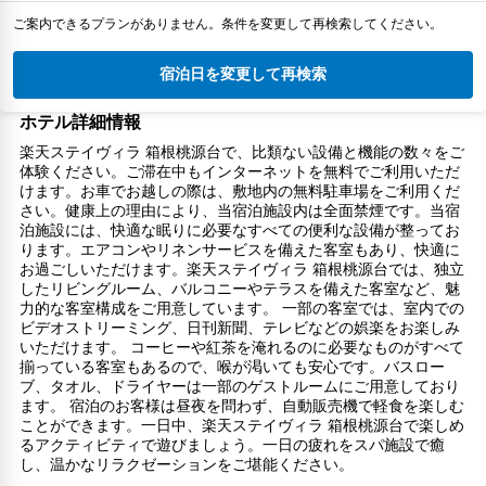
ご案内できるプランがありません。条件を変更して再検索してください。
宿泊日を変更して再検索
ホテル詳細情報
楽天ステイヴィラ 箱根桃源台で、比類ない設備と機能の数々をご
体験ください。ご滞在中もインターネットを無料でご利用いただ
けます。お車でお越しの際は、敷地内の無料駐車場をご利用くだ
さい。健康上の理由により、当宿泊施設内は全面禁煙です。当宿
泊施設には、快適な眠りに必要なすべての便利な設備が整ってお
ります。エアコンやリネンサービスを備えた客室もあり、快適に
お過ごしいただけます。楽天ステイヴィラ 箱根桃源台では、独立
したリビングルーム、バルコニーやテラスを備えた客室など、魅
力的な客室構成をご用意しています。 一部の客室では、室内での
ビデオストリーミング、日刊新聞、テレビなどの娯楽をお楽しみ
いただけます。 コーヒーや紅茶を淹れるのに必要なものがすべて
揃っている客室もあるので、喉が渇いても安心です。バスロー
ブ、タオル、ドライヤーは一部のゲストルームにご用意しており
ます。 宿泊のお客様は昼夜を問わず、自動販売機で軽食を楽しむ
ことができます。一日中、楽天ステイヴィラ 箱根桃源台で楽しめ
るアクティビティで遊びましょう。一日の疲れをスパ施設で癒
し、温かなリラクゼーションをご堪能ください。