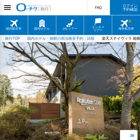
ログイン
FAQ
予約確認
エンタメ
国内航空券
国内ホテル
JALツアー
海外航空券
ツアー
旅行TOP
国内ホテル・旅館の宿泊格安予約・比較
楽天ステイヴィラ 箱