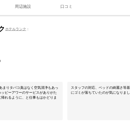
周辺施設
口コミ
ク
ホテルランク
0
あまりタバコ臭はなく空気清浄もあっ
スタッフの対応、ベッドの綺麗さ等基
の ハッピーアワーのサービスがありがた
にゴミが落ちていたのが気になりまし
に帰れるように、と仕事もはかどりま