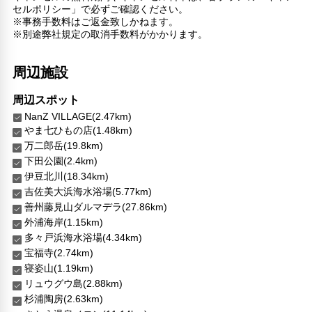
セルポリシー」で必ずご確認ください。
※事務手数料はご返金致しかねます。
※別途弊社規定の取消手数料がかかります。
周辺施設
周辺スポット
NanZ VILLAGE(2.47km)
やま七ひもの店(1.48km)
万二郎岳(19.8km)
下田公園(2.4km)
伊豆北川(18.34km)
吉佐美大浜海水浴場(5.77km)
善州藤見山ダルマデラ(27.86km)
外浦海岸(1.15km)
多々戸浜海水浴場(4.34km)
宝福寺(2.74km)
寝姿山(1.19km)
リュウグウ島(2.88km)
杉浦陶房(2.63km)