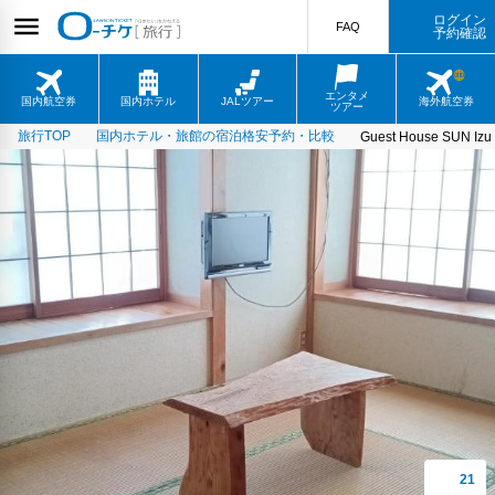
ログイン
FAQ
予約確認
エンタメ
国内航空券
国内ホテル
JALツアー
海外航空券
ツアー
旅行TOP
国内ホテル・旅館の宿泊格安予約・比較
Guest House SUN Izu