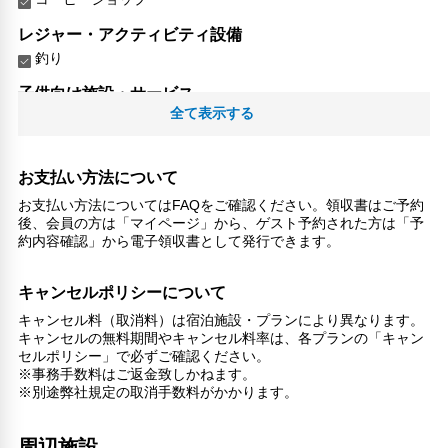
レジャー・アクティビティ設備
釣り
子供向け施設・サービス
全て表示する
ファミリールーム
家族・お子様に優しい設備
館内施設・便利なサービス
お支払い方法について
荷物預かりサービス
お支払い方法についてはFAQをご確認ください。領収書はご予約
ツアーデスク
後、会員の方は「マイページ」から、ゲスト予約された方は「予
約内容確認」から電子領収書として発行できます。
コンシェルジュ
コンビニ
ランドリーサービス
キャンセルポリシーについて
キャンセル料（取消料）は宿泊施設・プランにより異なります。
バリアフリー対応
キャンセルの無料期間やキャンセル料率は、各プランの「キャン
バリアフリー設備
セルポリシー」で必ずご確認ください。
車椅子OK
※事務手数料はご返金致しかねます。
※別途弊社規定の取消手数料がかかります。
対応言語
英語
周辺施設
日本語