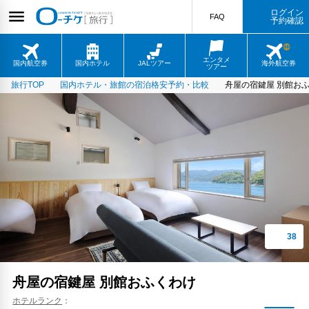
ログイン
FAQ
予約確認
エンタメ
国内航空券
国内ホテル
JALツアー
海外航空券
ツアー
旅行TOP
国内ホテル・旅館の宿泊格安予約・比較
舟屋の宿鍵屋 別館お
舟屋の宿鍵屋 別館おふくわけ
ホテルランク