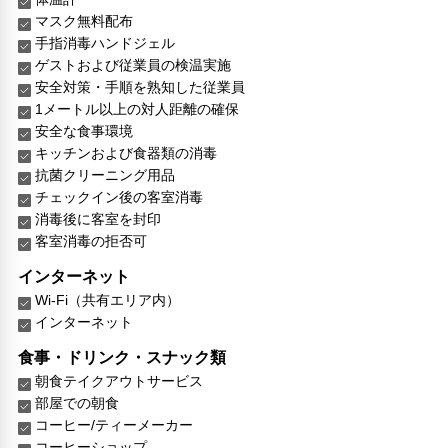
マスク無料配布
手指消毒ハンドジェル
ゲストおよび従業員の検温実施
安全対策・手順を熟知した従業員
1メートル以上の対人距離の確保
安全な食事環境
キッチンおよび食器類の消毒
抗菌クリーニング用品
チェックイン後の客室消毒
消毒後に客室を封印
客室消毒の拒否可
インターネット
Wi-Fi（共有エリア内）
インターネット
食事・ドリンク・スナック類
朝食テイクアウトサービス
部屋での朝食
コーヒー/ティーメーカー
コーヒーショップ