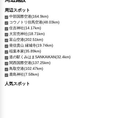
その他サービス
周辺スポット
チェックイン/アウト（エクスプレス）
中部国際空港(164.9km)
セーフティボックス（フロント）
コウノトリ但馬空港(48.03km)
トイレタリー
住吉神社(14.17km)
プライベートエントランス
大宮売神社(18.71km)
24時間セキュリティ
富山空港(202.51km)
コンタクトレス チェックイン/チェックアウト
発信貴山 縁城寺(19.74km)
医師/看護師 オンコール待機
稲葉本家(35.89km)
フードデリバリー
道の駅くみはまSANKAIKAN(32.4km)
チェックイン/チェックアウト（プライベート）
関西国際空港(137.25km)
リネン・衣類の湯洗い
鳥取空港(102.47km)
共用筆記用具の設置なし
鹿島神社(7.58km)
キャッシュレス支払いサービス
人気スポット