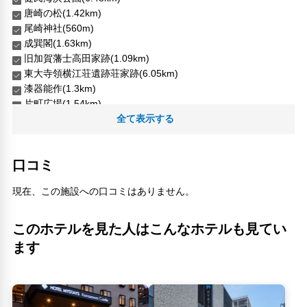
唐崎の松(1.42km)
尾崎神社(560m)
成巽閣(1.63km)
旧加賀藩士高田家跡(1.09km)
東大寺領横江荘遺跡荘家跡(6.05km)
漆器能作(1.3km)
片町広場(1.54km)
玉匣(1.18km)
全て表示する
目細八郎兵衛商店(120m)
福久屋石黒傳六商店(610m)
口コミ
菱櫓・五十間長屋・橋爪門続櫓・橋爪門(960m)
貴船明神(900m)
現在、この施設への口コミはありません。
ルピシア 金沢フォーラスショップ(760m)
金沢地酒蔵(750m)
金沢百番街おみやげ館(750m)
このホテルを見た人はこんなホテルも見てい
ます
人気スポット
武家屋敷跡 野村家(1.08km)
ひがし茶屋街(1.14km)