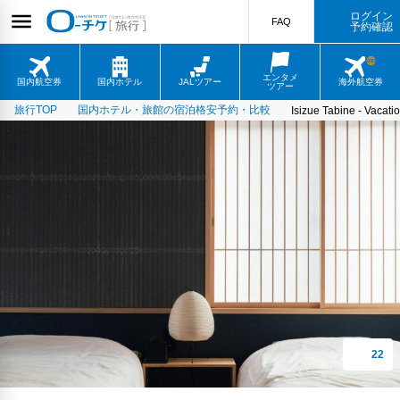
ログイン
FAQ
予約確認
エンタメ
国内航空券
国内ホテル
JALツアー
海外航空券
ツアー
旅行TOP
国内ホテル・旅館の宿泊格安予約・比較
Isizue Tabine - Vacat