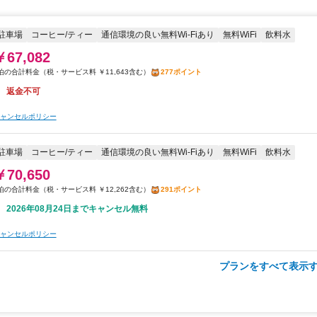
返金不可
ャンセルポリシー
駐車場
コーヒー/ティー
通信環境の良い無料Wi-Fiあり
無料WiFi
飲料水
￥67,082
朝食
駐車場
通信環境の良い無料Wi-Fiあり
無料WiFi
飲料水
税・サービス料 ￥11,643含む
277ポイント
￥50,747
返金不可
税・サービス料 ￥8,807含む
209ポイント
ャンセルポリシー
2026年08月24日までキャンセル無料
ャンセルポリシー
駐車場
コーヒー/ティー
通信環境の良い無料Wi-Fiあり
無料WiFi
飲料水
￥70,650
税・サービス料 ￥12,262含む
291ポイント
2026年08月24日までキャンセル無料
ャンセルポリシー
プランをすべて表示す
朝食
駐車場
コーヒー/ティー
通信環境の良い無料Wi-Fiあり
無料WiFi
飲料水
￥72,315
税・サービス料 ￥12,551含む
298ポイント