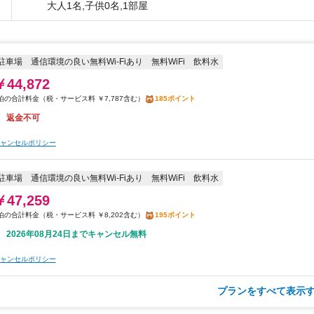
大人1名,子供0名,1部屋
駐車場
通信環境の良い無料Wi-Fiあり
無料WiFi
飲料水
￥44,872
税・サービス料 ￥7,787含む
185ポイント
返金不可
ャンセルポリシー
駐車場
通信環境の良い無料Wi-Fiあり
無料WiFi
飲料水
￥47,259
税・サービス料 ￥8,202含む
195ポイント
2026年08月24日までキャンセル無料
ャンセルポリシー
プランをすべて表示す
朝食
駐車場
通信環境の良い無料Wi-Fiあり
無料WiFi
飲料水