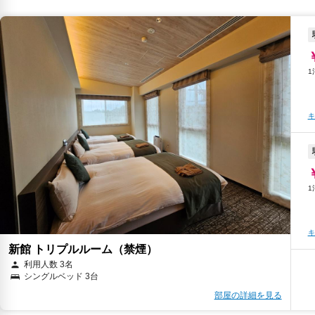
キ
キ
キ
キ
新館 トリプルルーム（禁煙）
利用人数 3名
シングルベッド 3台
部屋の詳細を見る