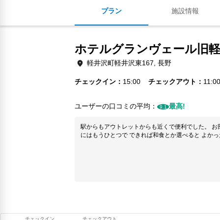
プラン
施設情報
ホテルグランヴェール旧軽
軽井沢町軽井沢東167, 長野
チェックイン
15:00
チェックアウト
11:0
ユーザーの口コミの平均：
最高!
9.1
駅からもアウトレットからも近くで便利でした。 お部
にはもうひとつで できれば和食とか選べると よか
チェックイン
チェックアウト