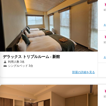
キ
キ
キ
デラックス トリプルルーム - 新館
キ
利用人数 3名
シングルベッド 3台
部屋の詳細を見る
キ