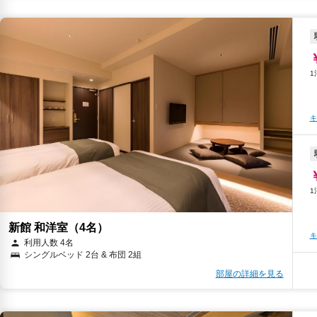
キ
キ
キ
新館 和洋室（4名）
キ
利用人数 4名
シングルベッド 2台 & 布団 2組
部屋の詳細を見る