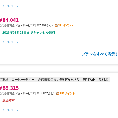
朝食
無料WiFi
ャンセルポリシー
￥85,379
税・サービス料 ￥7,830含む
387ポイント
￥84,041
2026年08月23日までキャンセル無料
税・サービス料 ￥7,708含む
381ポイント
2026年08月23日までキャンセル無料
ャンセルポリシー
ャンセルポリシー
プランをすべて表示す
朝食
無料WiFi
￥85,647
税・サービス料 ￥7,855含む
388ポイント
返金不可
駐車場
コーヒー/ティー
通信環境の良い無料Wi-Fiあり
無料WiFi
飲料水
ャンセルポリシー
￥85,315
税・サービス料 ￥14,807含む
352ポイント
朝食
無料WiFi
返金不可
￥89,929
ャンセルポリシー
税・サービス料 ￥8,247含む
408ポイント