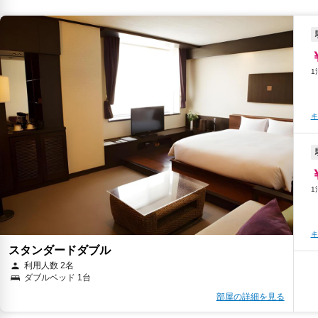
キ
キ
キ
キ
スタンダードダブル
利用人数 2名
ダブルベッド 1台
部屋の詳細を見る