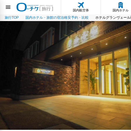
国内航空券
国内ホテル
旅行TOP
国内ホテル・旅館の宿泊格安予約・比較
ホテルグランヴェール