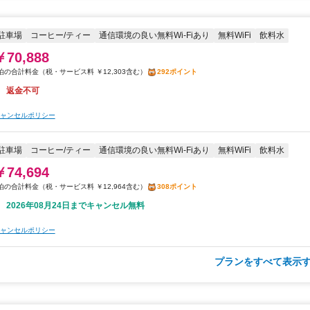
返金不可
ャンセルポリシー
駐車場
コーヒー/ティー
通信環境の良い無料Wi-Fiあり
無料WiFi
飲料水
￥70,888
朝食
駐車場
コーヒー/ティー
通信環境の良い無料Wi-Fiあり
無料WiFi
飲料水
税・サービス料 ￥12,303含む
292ポイント
￥75,883
返金不可
税・サービス料 ￥13,170含む
313ポイント
ャンセルポリシー
2026年08月24日までキャンセル無料
ャンセルポリシー
駐車場
コーヒー/ティー
通信環境の良い無料Wi-Fiあり
無料WiFi
飲料水
￥74,694
税・サービス料 ￥12,964含む
308ポイント
2026年08月24日までキャンセル無料
ャンセルポリシー
プランをすべて表示す
朝食
駐車場
コーヒー/ティー
通信環境の良い無料Wi-Fiあり
無料WiFi
飲料水
￥76,121
税・サービス料 ￥13,211含む
314ポイント