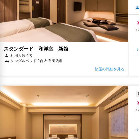
キ
キ
スタンダード 和洋室 新館
キ
利用人数 4名
シングルベッド 2台 & 布団 2組
部屋の詳細を見る
キ
キ