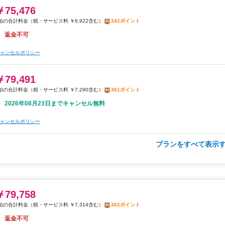
返金不可
￥75,476
税・サービス料 ￥6,922含む
342ポイント
ャンセルポリシー
返金不可
朝食
駐車場
コーヒー/ティー
通信環境の良い無料Wi-Fiあり
無料WiFi
飲料水
ャンセルポリシー
￥79,927
￥79,491
税・サービス料 ￥13,872含む
330ポイント
税・サービス料 ￥7,290含む
361ポイント
2026年08月24日までキャンセル無料
2026年08月23日までキャンセル無料
ャンセルポリシー
ャンセルポリシー
プランをすべて表示す
朝食
無料WiFi
￥81,364
税・サービス料 ￥7,462含む
369ポイント
返金不可
￥79,758
税・サービス料 ￥7,314含む
362ポイント
ャンセルポリシー
返金不可