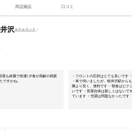
周辺施設
口コミ
井沢
ホテルランク
0
屋も綺麗で快適! 夕食が高齢の両親
・フロントの応対はとても良いです 
ったですかね。
・車で伺いましたが、軽井沢駅からも
隣より安く、便利です ・朝食はピク
いです ・部屋自体は新しくはないで
ています ・空調は問題なかったです ・