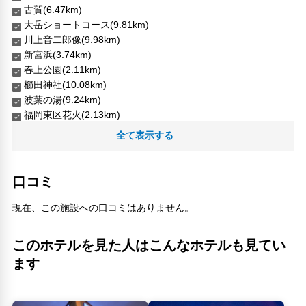
古賀(6.47km)
大岳ショートコース(9.81km)
川上音二郎像(9.98km)
新宮浜(3.74km)
春上公園(2.11km)
櫛田神社(10.08km)
波葉の湯(9.24km)
福岡東区花火(2.13km)
福岡県立粕屋新光園(3.56km)
全て表示する
立花山(3.21km)
舞松原(4.52km)
西鉄香椎(2.57km)
口コミ
長浜鮮魚市場(10.11km)
現在、この施設への口コミはありません。
人気スポット
このホテルを見た人はこんなホテルも見てい
ます