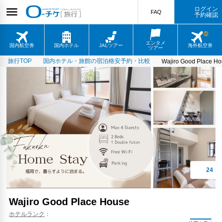
ログイン
FAQ
予約確認
エンタメ
国内航空券
国内ホテル
JALツアー
海外航空券
ツアー
旅行TOP
国内ホテル・旅館の宿泊格安予約・比較
Wajiro Good Place H
Wajiro Good Place House
ホテルランク