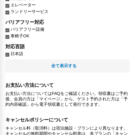
エレベーター
ランドリーサービス
バリアフリー対応
バリアフリー設備
車椅子OK
対応言語
日本語
その他サービス
全て表示する
チェックイン/アウト（エクスプレス）
電話
トイレタリー
お支払い方法について
禁煙
お支払い方法についてはFAQをご確認ください。領収書はご予約
24時間セキュリティ
後、会員の方は「マイページ」から、ゲスト予約された方は「予
約内容確認」から電子領収書として発行できます。
コンタクトレス チェックイン/チェックアウト
医師/看護師 オンコール待機
コインランドリー
キャンセルポリシーについて
チェックイン/チェックアウト（プライベート）
キャンセル料（取消料）は宿泊施設・プランにより異なります。
リネン・衣類の湯洗い
キャンセルの無料期間やキャンセル料率は、各プランの「キャン