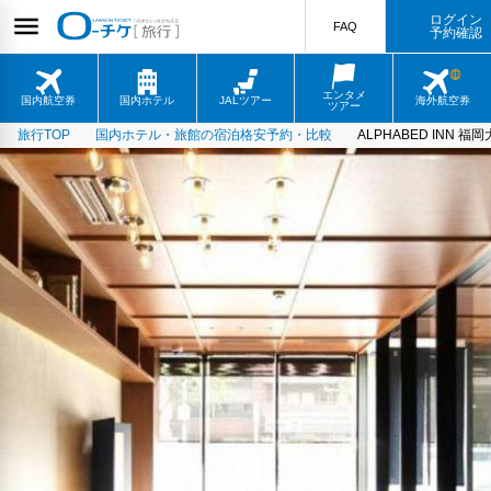
ログイン
FAQ
予約確認
エンタメ
国内航空券
国内ホテル
JALツアー
海外航空券
ツアー
旅行TOP
国内ホテル・旅館の宿泊格安予約・比較
ALPHABED INN 福