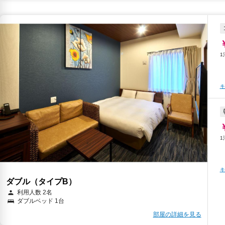
キ
キ
キ
キ
ダブル（タイプB）
キ
利用人数 2名
ダブルベッド 1台
部屋の詳細を見る