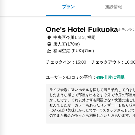
プラン
施設情報
One's Hotel Fukuoka
ホテルラ
中央区今川1-3-3, 福岡
唐人町(170m)
福岡空港 (FUK)(7km)
チェックイン
15:00
チェックアウト
10:0
ユーザーの口コミの平均：
非常に満足
8.2
ライブ会場に近いホテルを探して当日予約して泊ま
したような感じで部屋を出るとすぐ外で冷房の部屋
かったです。それ以外は何も問題はなく快適に過ご
せんでしたが、カレーもあったりデザートもあり味
はやっぱり美味しかったです(^^)スタッフさんもと
のでまた機会があったら利用したいとおもいます。
美味しかったのでオススメです。