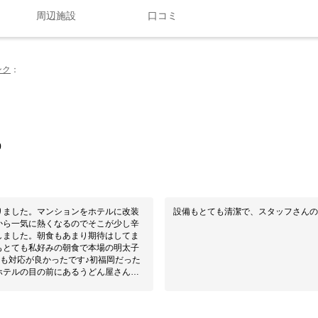
周辺施設
口コミ
ンク
0
りました。マンションをホテルに改装
設備もとても清潔で、スタッフさんの
から一気に熱くなるのでそこが少し辛
しました。朝食もあまり期待はしてま
もとても私好みの朝食で本場の明太子
ても対応が良かったです♪初福岡だった
ホテルの目の前にあるうどん屋さんも