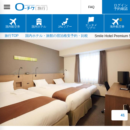
ログイン
FAQ
予約確認
エンタメ
国内航空券
国内ホテル
JALツアー
海外航空券
ツアー
旅行TOP
国内ホテル・旅館の宿泊格安予約・比較
Smile Hotel Premium 