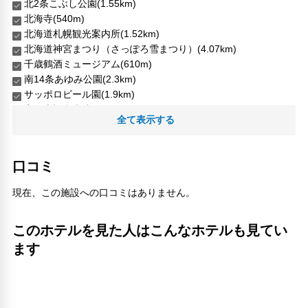
北2条こぶし公園(1.55km)
北海寺(540m)
北海道札幌観光案内所(1.52km)
北海道神宮まつり（さっぽろ雪まつり）(4.07km)
千歳鶴酒ミュージアム(610m)
南14条あゆみ公園(2.3km)
サッポロビール園(1.9km)
宮の森記念病院(4.5km)
全て表示する
すすきの市場(470m)
弥彦神社(1.65km)
新琴似希望公園(6.16km)
口コミ
日々灯(900m)
月サムスポーツセンター(4.55km)
現在、この施設への口コミはありません。
札幌地下歩行者空間(1.07km)
札幌ハリストス正教会(5.6km)
このホテルを見た人はこんなホテルも見てい
札東ちびっ子公園(2.28km)
樺太館系美術館(1.14km)
ます
浄恩寺(5.25km)
滝上公園(52.39km)
紅葉山公園(11.92km)
花園公園(34.63km)