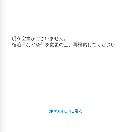
あいの里いるか公園(12.04km)
人気スポット
()
()
()
ホテルTOPに戻る