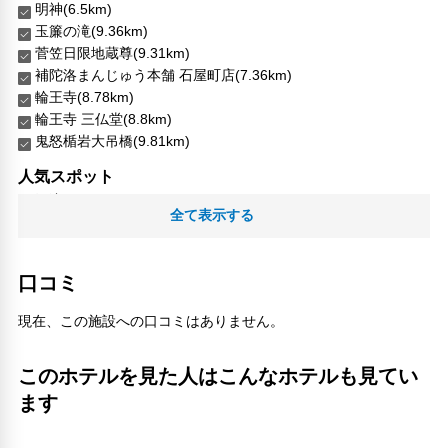
明神(6.5km)
玉簾の滝(9.36km)
菅笠日限地蔵尊(9.31km)
補陀洛まんじゅう本舗 石屋町店(7.36km)
輪王寺(8.78km)
輪王寺 三仏堂(8.8km)
鬼怒楯岩大吊橋(9.81km)
人気スポット
湯滝(24.75km)
全て表示する
輪王寺(8.78km)
口コミ
現在、この施設への口コミはありません。
このホテルを見た人はこんなホテルも見てい
ます