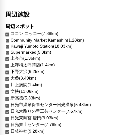
チェックイン/チェックアウト（プライベート）
リネン・衣類の湯洗い
周辺施設
共用筆記用具の設置なし
キャッシュレス支払いサービス
周辺スポット
ココン ニッコー(7.38km)
Community Market Kamashin(1.28km)
Kawaji Yumoto Station(18.03km)
Supermarked(5.3km)
上今市(1.36km)
上澤梅太郎商店(1.4km)
下野大沢(6.25km)
大桑(3.49km)
川上病院(1.4km)
文挟(11.06km)
新高徳(5.33km)
日光市温泉保養センター日光温泉(5.48km)
日光木彫りの里工芸センター(7.67km)
日光東照宮 唐門(9.03km)
日光郷土センター(7.78km)
日枝神社(9.28km)