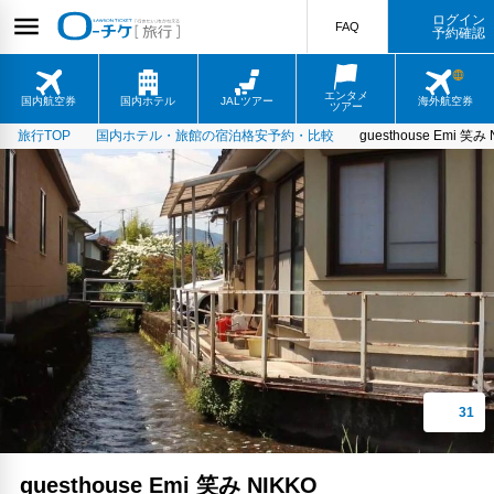
ログイン
FAQ
予約確認
エンタメ
国内航空券
国内ホテル
JALツアー
海外航空券
ツアー
旅行TOP
国内ホテル・旅館の宿泊格安予約・比較
guesthouse Emi 笑み 
guesthouse Emi 笑み NIKKO