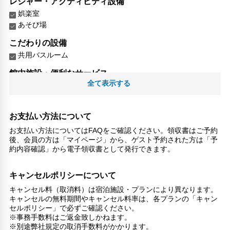
レジャー・アクティビティ設備
娯楽室
あそび場
こだわりの設備
共用バスルーム
館内施設・便利なサービス
全て表示する
ランドリーサービス
対応言語
英語
お支払い方法について
日本語
お支払い方法についてはFAQをご確認ください。領収書はご予約
後、会員の方は「マイページ」から、ゲスト予約された方は「予
その他サービス
約内容確認」から電子領収書として発行できます。
24時間フロント対応
自動販売機
キャンセルポリシーについて
ロッカー
キャンセル料（取消料）は宿泊施設・プランにより異なります。
共用ラウンジ/TVエリア
キャンセルの無料期間やキャンセル料率は、各プランの「キャン
24時間セキュリティ
セルポリシー」で必ずご確認ください。
コンタクトレス チェックイン/チェックアウト
※事務手数料はご返金致しかねます。
医師/看護師 オンコール待機
※別途弊社規定の取消手数料がかかります。