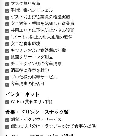
マスク無料配布
手指消毒ハンドジェル
ゲストおよび従業員の検温実施
安全対策・手順を熟知した従業員
共用エリアに飛沫防止パネル設置
1メートル以上の対人距離の確保
安全な食事環境
キッチンおよび食器類の消毒
抗菌クリーニング用品
チェックイン後の客室消毒
消毒後に客室を封印
プロ仕様の消毒サービス
客室消毒の拒否可
インターネット
Wi-Fi（共有エリア内）
食事・ドリンク・スナック類
朝食テイクアウトサービス
個別に取り分け・ラップをかけて食事を提供