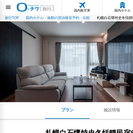
国内航空券
国内ホテル
旅行TOP
国内ホテル・旅館の宿泊格安予約・比較
札幌白石懷特史冬恬靜民宿Sappo
プラン
施設情報
札幌白石懷特史冬恬靜民宿Sapporo 