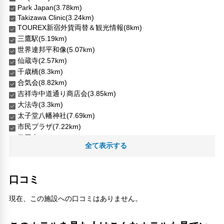
Park Japan(3.78km)
Takizawa Clinic(3.24km)
TOUREX新宿外貨両替＆観光情報(8km)
三鷹駅(5.19km)
世界連邦平和像(5.07km)
仙蔵寺(2.57km)
千歳橋(8.3km)
合気会(8.82km)
吉祥寺中道通り商店会(3.85km)
大法寺(3.3km)
太子堂八幡神社(7.69km)
市民プラザ(7.22km)
常円寺(7.18km)
全て表示する
新宿下落合氷川神社(7.4km)
明治神宮前駅(8.87km)
本宿公園(2.7km)
口コミ
林芙美子記念館(6.07km)
ルミネ荻窪(150m)
現在、この施設への口コミはありません。
西荻窪駅(1.71km)
護正前公園(5.58km)