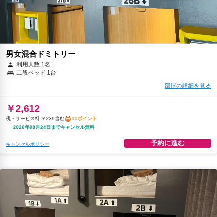
男女混合ドミトリー
利用人数 1名
二段ベッド 1台
部屋の詳細を見る
￥2,612
税・サービス料 ￥239含む
11ポイント
2026年08月24日までキャンセル無料
予約に進む
キャンセルポリシー