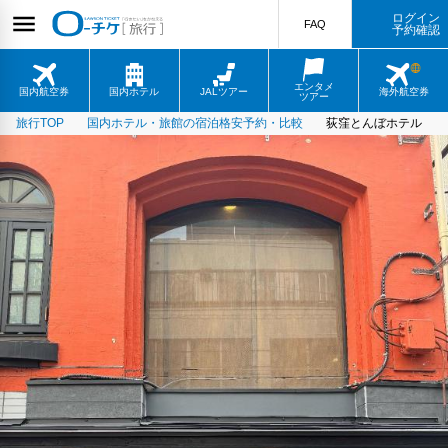
ログイン
FAQ
予約確認
エンタメ
国内航空券
国内ホテル
JALツアー
海外航空券
ツアー
旅行TOP
国内ホテル・旅館の宿泊格安予約・比較
荻窪とんぼホテル