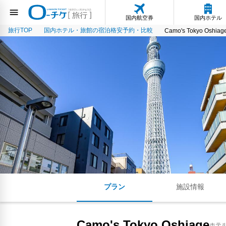
国内航空券
国内ホテル
旅行TOP
国内ホテル・旅館の宿泊格安予約・比較
Camo's Tokyo Oshiag
プラン
施設情報
Camo's Tokyo Oshiage
ホテ