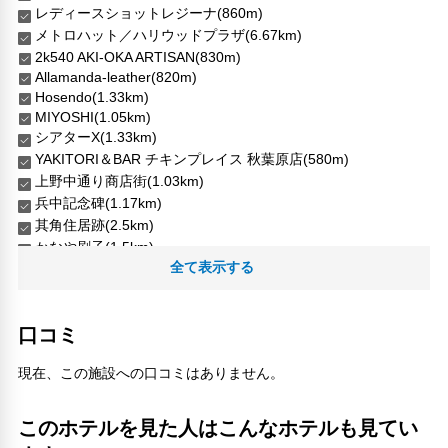
レディースショットレジーナ(860m)
メトロハット／ハリウッドプラザ(6.67km)
2k540 AKI-OKA ARTISAN(830m)
Allamanda-leather(820m)
Hosendo(1.33km)
MIYOSHI(1.05km)
シアターX(1.33km)
YAKITORI＆BAR チキンプレイス 秋葉原店(580m)
上野中通り商店街(1.03km)
兵中記念碑(1.17km)
其角住居跡(2.5km)
かなや刷子(1.5km)
全て表示する
前野原温泉 さやの湯処(11.12km)
千駄木駅(3.07km)
台東区立下町風俗資料館(1.24km)
口コミ
和泉公園(590m)
ナカミサ商店街(1.41km)
現在、この施設への口コミはありません。
地下鉄 後楽園駅(2.93km)
地下鉄 蔵前駅(710m)
コンゴ大使館(340m)
このホテルを見た人はこんなホテルも見てい
天王寺(2.84km)