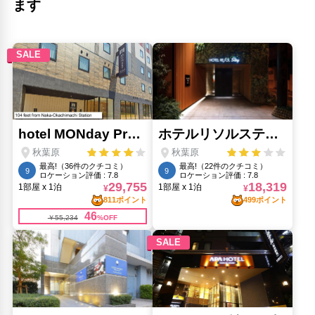
ます
常盤橋(2.27km)
御徒町本店武也(770m)
志村商店(1.16km)
新御徒町(460m)
水道橋(2.68km)
きしょぎょう発祥の地(3.11km)
美倉橋公衆トイレ(780m)
脱出ゲームなぞばこ東京（KN浅草ビル）(1.28km)
葛飾衣装まつり(11.82km)
野の花司(3.7km)
錦糸公園(3.03km)
隅田川花火(1.82km)
雑司が谷旧宣教師館(5.99km)
飛不動尊(2.51km)
かつての馬場の跡(1.5km)
人気スポット
東京都庁展望室(8.39km)
浅草(1.63km)
浅草寺(1.79km)