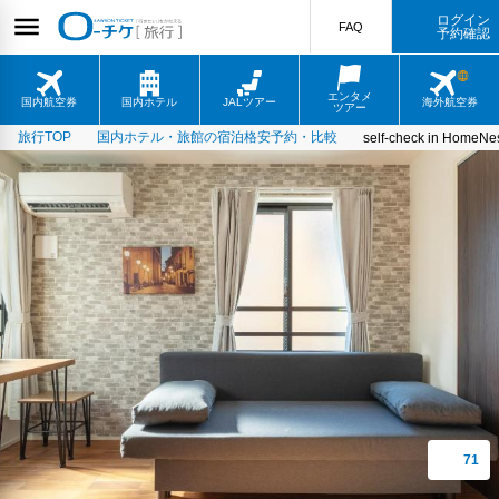
ログイン
FAQ
予約確認
エンタメ
国内航空券
国内ホテル
JALツアー
海外航空券
ツアー
旅行TOP
国内ホテル・旅館の宿泊格安予約・比較
self-check in HomeNe