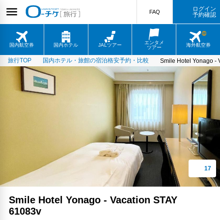
ログイン
FAQ
予約確認
エンタメ
国内航空券
国内ホテル
JALツアー
海外航空券
ツアー
旅行TOP
国内ホテル・旅館の宿泊格安予約・比較
Smile Hotel Yonago -
Smile Hotel Yonago - Vacation STAY
61083v