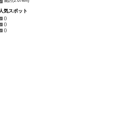
鹿討(2.07km)
人気スポット
()
()
()