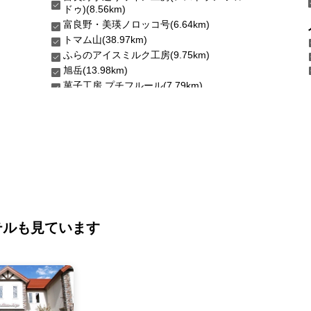
ドゥ)(8.56km)
富良野・美瑛ノロッコ号(6.64km)
トマム山(38.97km)
ふらのアイスミルク工房(9.75km)
旭岳(13.98km)
菓子工房 プチフルール(7.79km)
テルも見ています