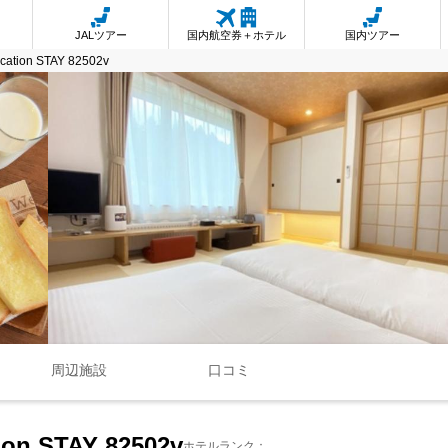
JALツアー
国内航空券＋ホテル
国内ツアー
Vacation STAY 82502v
周辺施設
口コミ
tion STAY 82502v
ホテルランク