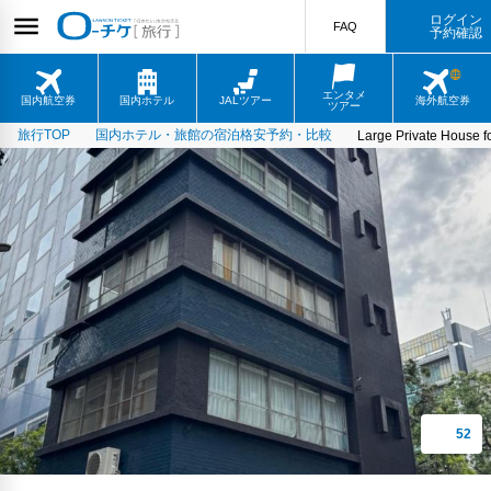
ログイン
FAQ
予約確認
エンタメ
国内航空券
国内ホテル
JALツアー
海外航空券
ツアー
旅行TOP
国内ホテル・旅館の宿泊格安予約・比較
Large Private House 