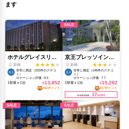
ます
サイワイ稲荷神社(1.32km)
芝浦公園(650m)
蔦屋（神谷町）(1.59km)
薩摩古武家邸遺跡(650m)
赤坂見附(3.26km)
レインボーブリッジ(遊歩道)(1.42km)
香川・愛媛せとうち旬彩館(1.82km)
人気スポット
()
()
()