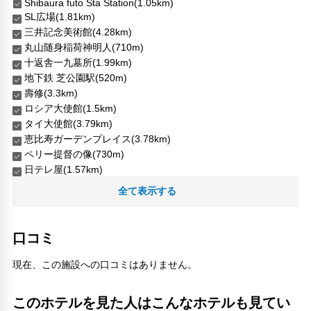
Shibaura futo Sta Station(1.05km)
SL広場(1.81km)
三井記念美術館(4.28km)
丸山随身稲荷神明人(710m)
十返舎一九墓所(1.99km)
地下鉄 芝公園駅(520m)
壽修(3.3km)
ロシア大使館(1.5km)
タイ大使館(3.79km)
恵比寿ガーデンプレイス(3.78km)
ペリー提督の像(730m)
日テレ屋(1.57km)
日新窟(440m)
全て表示する
日比谷公園(2.52km)
暗闇坂 宮下 麻布十番(2.03km)
東京ベイ・クルージングレストラン シンフォニー(560m)
口コミ
東京愛らんど(830m)
東京画廊(2.07km)
現在、この施設への口コミはありません。
浜離宮恩賜庭園(1.38km)
浪花家総本店(1.82km)
このホテルを見た人はこんなホテルも見てい
潮入の池(1.14km)