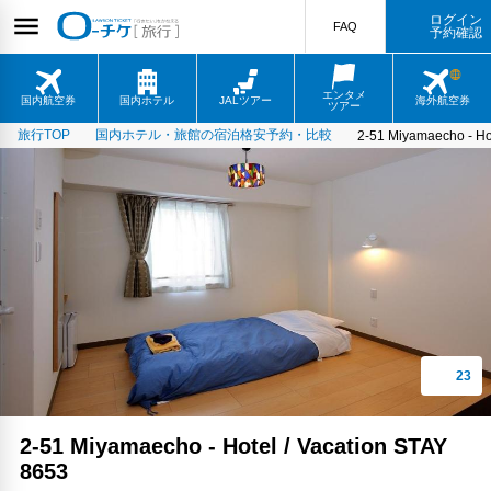
ログイン
FAQ
予約確認
エンタメ
国内航空券
国内ホテル
JALツアー
海外航空券
ツアー
旅行TOP
国内ホテル・旅館の宿泊格安予約・比較
2-51 Miyamaecho - Ho
2-51 Miyamaecho - Hotel / Vacation STAY
8653