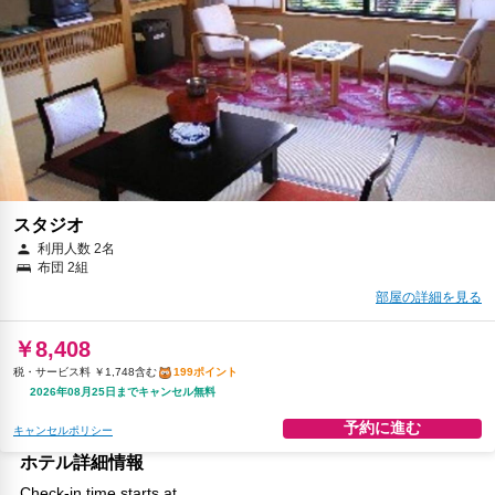
スタジオ
利用人数 2名
布団 2組
部屋の詳細を見る
￥8,408
税・サービス料 ￥1,748含む
199ポイント
2026年08月25日までキャンセル無料
予約に進む
キャンセルポリシー
ホテル詳細情報
Check-in time starts at