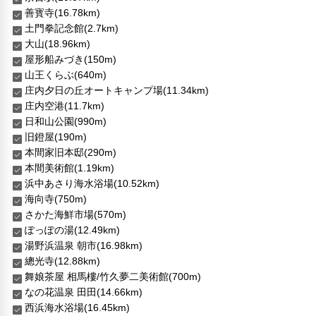
善寳寺(16.78km)
土門拳記念館(2.7km)
大山(18.96km)
屋形船みづき(150m)
山王くらぶ(640m)
庄内夕日の丘オートキャンプ場(11.34km)
庄内空港(11.7km)
日和山公園(990m)
旧鐙屋(190m)
本間家旧本邸(290m)
本間美術館(1.19km)
浜中あさり海水浴場(10.52km)
海向寺(750m)
さかた海鮮市場(570m)
ぽっぽの湯(12.49km)
湯野浜温泉 朝市(16.98km)
總光寺(12.88km)
舞娘茶屋 相馬樓/竹久夢二美術館(700m)
なの花温泉 田田(14.66km)
西浜海水浴場(16.45km)