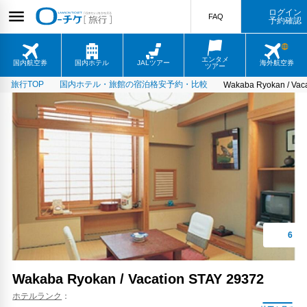
ログイン
FAQ
予約確認
エンタメ
国内航空券
国内ホテル
JALツアー
海外航空券
ツアー
旅行TOP
国内ホテル・旅館の宿泊格安予約・比較
Wakaba Ryokan / Vac
Wakaba Ryokan / Vacation STAY 29372
ホテルランク