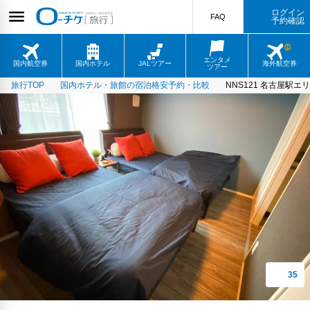
ログイン
FAQ
予約確認
エンタメ
国内航空券
国内ホテル
JALツアー
海外航空券
ツアー
旅行TOP
国内ホテル・旅館の宿泊格安予約・比較
NNS121 名古屋駅エ