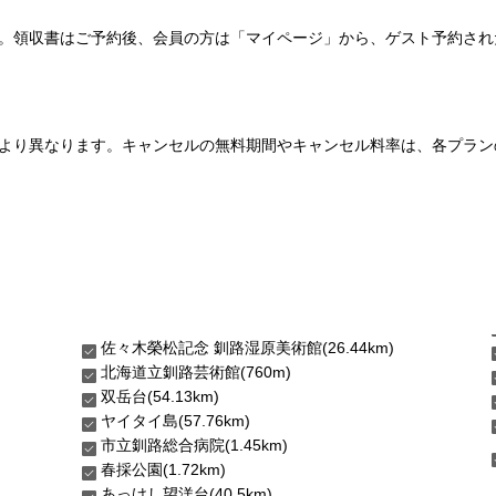
い。領収書はご予約後、会員の方は「マイページ」から、ゲスト予約さ
より異なります。キャンセルの無料期間やキャンセル料率は、各プラン
佐々木榮松記念 釧路湿原美術館(26.44km)
北海道立釧路芸術館(760m)
双岳台(54.13km)
ヤイタイ島(57.76km)
市立釧路総合病院(1.45km)
春採公園(1.72km)
あっけし望洋台(40.5km)