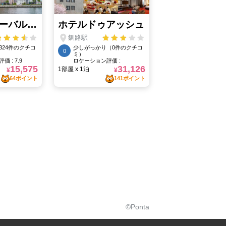
©Ponta