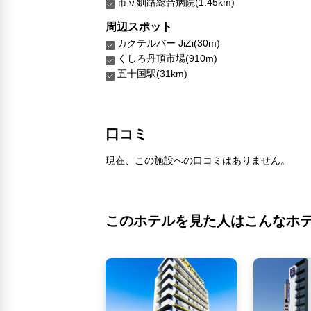
市立釧路総合病院(1.45km)
周辺スポット
カクテルバー JiZi(30m)
くしろ丹頂市場(910m)
五十国駅(31km)
口コミ
現在、この施設への口コミはありません。
このホテルを見た人はこんなホ