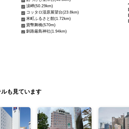
涙岬(50.29km)
コッタロ湿原展望台(23.8km)
米町ふるさと館(1.72km)
貨幣舞橋(570m)
釧路厳島神社(1.94km)
テルも見ています