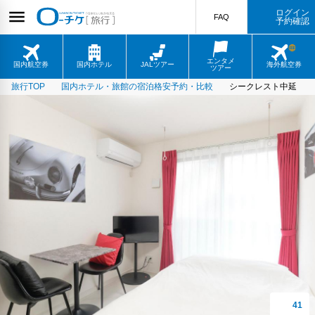
ログイン
FAQ
予約確認
エンタメ
国内航空券
国内ホテル
JALツアー
海外航空券
ツアー
旅行TOP
国内ホテル・旅館の宿泊格安予約・比較
シークレスト中延