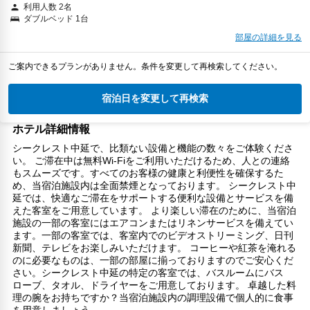
利用人数 2名
ダブルベッド 1台
部屋の詳細を見る
ご案内できるプランがありません。条件を変更して再検索してください。
宿泊日を変更して再検索
ホテル詳細情報
シークレスト中延で、比類ない設備と機能の数々をご体験くださ
い。 ご滞在中は無料Wi-Fiをご利用いただけるため、人との連絡
もスムーズです。すべてのお客様の健康と利便性を確保するた
め、当宿泊施設内は全面禁煙となっております。 シークレスト中
延では、快適なご滞在をサポートする便利な設備とサービスを備
えた客室をご用意しています。 より楽しい滞在のために、当宿泊
施設の一部の客室にはエアコンまたはリネンサービスを備えてい
ます。一部の客室では、客室内でのビデオストリーミング、日刊
新聞、テレビをお楽しみいただけます。 コーヒーや紅茶を淹れる
のに必要なものは、一部の部屋に揃っておりますのでご安心くだ
さい。シークレスト中延の特定の客室では、バスルームにバス
ローブ、タオル、ドライヤーをご用意しております。 卓越した料
理の腕をお持ちですか？当宿泊施設内の調理設備で個人的に食事