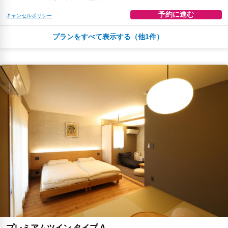
予約に進む
キャンセルポリシー
プランをすべて表示する（他1件）
朝食
無料WiFi
￥21,064
税・サービス料 ￥1,937含む
95ポイント
2026年08月19日までキャンセル無料
予約に進む
キャンセルポリシー
プレミアムツイン タイプ A