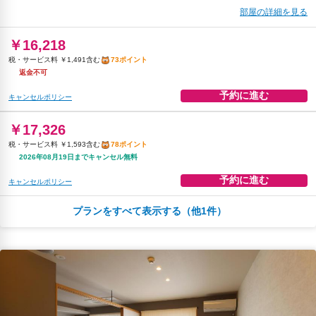
部屋の詳細を見る
￥16,218
税・サービス料 ￥1,491含む
73ポイント
返金不可
予約に進む
キャンセルポリシー
￥17,326
税・サービス料 ￥1,593含む
78ポイント
2026年08月19日までキャンセル無料
予約に進む
キャンセルポリシー
プランをすべて表示する（他1件）
朝食
無料WiFi
飲料水
￥19,954
税・サービス料 ￥4,180含む
78ポイント
2026年08月23日までキャンセル無料
予約に進む
キャンセルポリシー