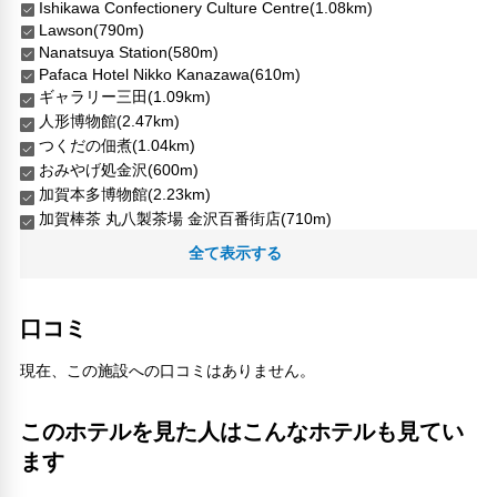
Ishikawa Confectionery Culture Centre(1.08km)
Lawson(790m)
Nanatsuya Station(580m)
Pafaca Hotel Nikko Kanazawa(610m)
ギャラリー三田(1.09km)
人形博物館(2.47km)
つくだの佃煮(1.04km)
おみやげ処金沢(600m)
加賀本多博物館(2.23km)
加賀棒茶 丸八製茶場 金沢百番街店(710m)
あうん堂(940m)
全て表示する
富山空港(48.26km)
山崎山(2.07km)
横空台(2.25km)
口コミ
法円寺(2.47km)
清香室町(2.55km)
現在、この施設への口コミはありません。
石川県金沢観光情報センター(640m)
石川近代文学館(1.77km)
このホテルを見た人はこんなホテルも見てい
かなざわ 美かざり あさの(1.2km)
ます
羽咋駅(37.2km)
ひがし茶屋休憩館(1.18km)