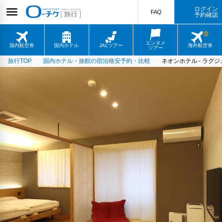
ログイン
FAQ
予約確認
エンタメ
国内航空券
国内ホテル
JALツアー
海外航空券
ツアー
旅行TOP
国内ホテル・旅館の宿泊格安予約・比較
ネオンホテル - ラグ