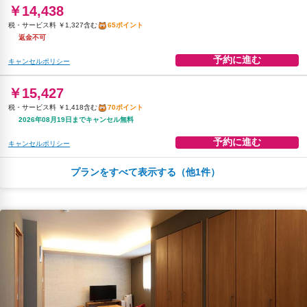
￥14,438
税・サービス料 ￥1,327含む
65ポイント
返金不可
予約に進む
キャンセルポリシー
￥15,427
税・サービス料 ￥1,418含む
70ポイント
2026年08月19日までキャンセル無料
予約に進む
キャンセルポリシー
プランをすべて表示する（他1件）
朝食
無料WiFi
飲料水
￥17,988
税・サービス料 ￥3,768含む
71ポイント
2026年08月23日までキャンセル無料
予約に進む
キャンセルポリシー