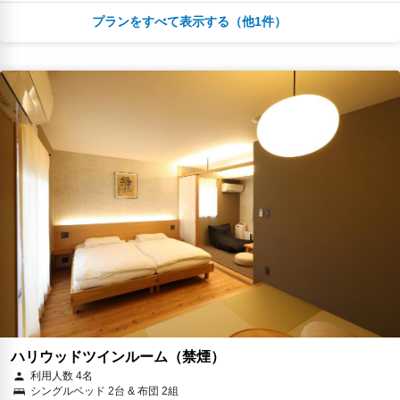
プランをすべて表示する（他1件）
朝食
無料WiFi
￥20,075
税・サービス料 ￥1,846含む
91ポイント
2026年08月19日までキャンセル無料
予約に進む
キャンセルポリシー
ハリウッドツインルーム（禁煙）
利用人数 4名
シングルベッド 2台 & 布団 2組