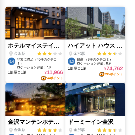
ひがし茶屋街(1.21km)
近江町市場(810m)
金沢城(1.51km)
金沢百番街 あんと(680m)
金沢百番街おみやげ館(640m)
雨宝院(2.25km)
鼓門(510m)
人気スポット
ひがし茶屋街(1.21km)
金沢21世紀美術館(1.96km)
金沢城(1.51km)
鼓門(510m)