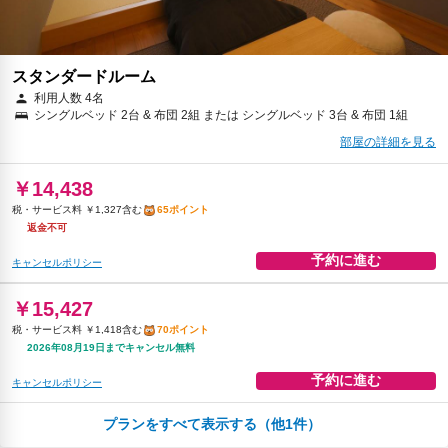
スタンダードルーム
利用人数 4名
シングルベッド 2台 & 布団 2組 または シングルベッド 3台 & 布団 1組
部屋の詳細を見る
￥14,438
税・サービス料 ￥1,327含む
65ポイント
返金不可
予約に進む
キャンセルポリシー
￥15,427
税・サービス料 ￥1,418含む
70ポイント
2026年08月19日までキャンセル無料
予約に進む
キャンセルポリシー
プランをすべて表示する（他1件）
朝食
無料WiFi
飲料水