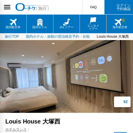
ログイン
FAQ
予約確認
エンタメ
国内航空券
国内ホテル
JALツアー
海外航空券
ツアー
旅行TOP
国内ホテル・旅館の宿泊格安予約・比較
Louis House 大塚西
Louis House 大塚西
ホテルランク