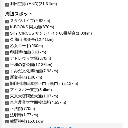
羽田空港 (HND)(21.61km)
周辺スポット
スタジオイブ(9.82km)
K-BOOKS 同人館(870m)
SKY CIRCUS サンシャイン60展望台(1.09km)
久我山 器楽亭(12.41km)
乙女ロード(960m)
印刷博物館(3.61km)
アトレヴィ大塚(870m)
平和の森公園(17.36km)
すみだ文化博物館(7.93km)
新文芸坐(1.08km)
旧印州池田屋敷正門（黒門）(5.13km)
アイスバー東京(8.4km)
東京大塚阿波大通(1.07km)
東京農業大学開校場所(4.53km)
正法院(770m)
法明寺(1.77km)
熊野神社(15.01km)
生活衣料マルジ(900m)