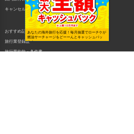
キャンセル保険
おすすめ記事一覧
あなたの海外旅行を応援！毎月抽選でローチケが
燃油サーチャージをどーーんとキャッシュバッ
旅行業登録証
ク！
旅行業約款・条件書
勧誘方針
企業・法人のみなさまへ
株式会社ローソンエンタテインメント
利用規約
ローソンWEB会員規約
個人情報の取り扱いについて