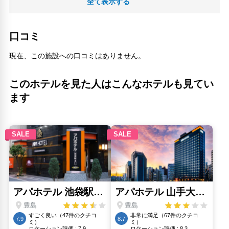
全て表示する
真性寺(930m)
石川啄木終焉の地(2.86km)
石神井川緑道(2.47km)
口コミ
ユニークな研究所(4.52km)
腰塚(3.85km)
現在、この施設への口コミはありません。
自由学園 明日館(1.95km)
装束稲荷神社(1.9km)
このホテルを見た人はこんなホテルも見てい
西戸山公園(3.98km)
ます
豊島区立公園(910m)
豊島区豊島区立池袋スポーツセンター(900m)
豊島観光案内所(1.48km)
赤羽アピレ(4.36km)
マルジ 赤パンツ館(940m)
近藤勇の墓(840m)
駒込駅(2.11km)
人気スポット
上野恩賜公園(5.22km)
浅草寺(7.1km)