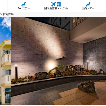
JALツアー
国内航空券＋ホテル
国内ツアー
ンド宮古島