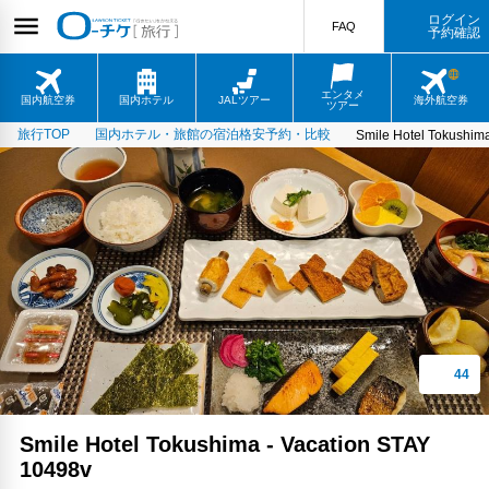
ログイン
FAQ
予約確認
エンタメ
国内航空券
国内ホテル
JALツアー
海外航空券
ツアー
旅行TOP
国内ホテル・旅館の宿泊格安予約・比較
Smile Hotel Tokushim
Smile Hotel Tokushima - Vacation STAY
10498v