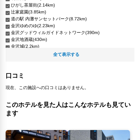
ひがし茶屋街(2.14km)
辻家庭園(3.85km)
道の駅 内灘サンセットパーク(8.72km)
金沢ゆめのゆ(2.23km)
金沢グッドウィルガイドネットワーク(390m)
金沢地酒蔵(430m)
金沢城(2.2km)
金沢海みらい図書館(3.91km)
全て表示する
金沢百番街 あんと(430m)
金沢駅観光案内所(420m)
鈴木大拙館(2.95km)
口コミ
駅西中央公園(250m)
現在、この施設への口コミはありません。
人気スポット
ひがし茶屋街(2.14km)
このホテルを見た人はこんなホテルも見てい
金沢城(2.2km)
ます