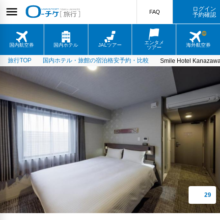
ログイン
FAQ
予約確認
エンタメ
国内航空券
国内ホテル
JALツアー
海外航空券
ツアー
旅行TOP
国内ホテル・旅館の宿泊格安予約・比較
Smile Hotel Kanazawa