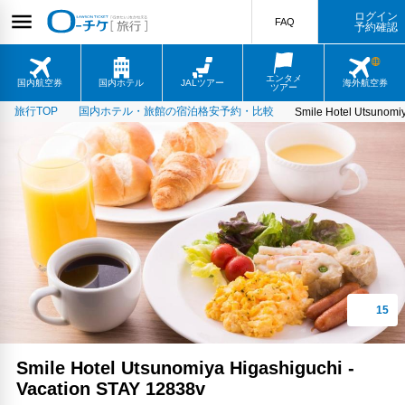
ログイン
FAQ
予約確認
エンタメ
国内航空券
国内ホテル
JALツアー
海外航空券
ツアー
旅行TOP
国内ホテル・旅館の宿泊格安予約・比較
Smile Hotel Utsunomi
Smile Hotel Utsunomiya Higashiguchi -
Vacation STAY 12838v