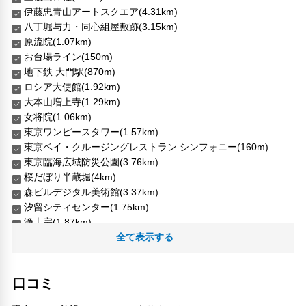
伊藤忠青山アートスクエア(4.31km)
八丁堀与力・同心組屋敷跡(3.15km)
原流院(1.07km)
お台場ライン(150m)
地下鉄 大門駅(870m)
ロシア大使館(1.92km)
大本山増上寺(1.29km)
女将院(1.06km)
東京ワンピースタワー(1.57km)
東京ベイ・クルージングレストラン シンフォニー(160m)
東京臨海広域防災公園(3.76km)
桜だぼり半蔵堀(4km)
森ビルデジタル美術館(3.37km)
汐留シティセンター(1.75km)
浄土宗(1.87km)
渋谷センター街(5.48km)
全て表示する
港区スポーツセンター(780m)
真実の口 ヴィーナスフォート(3.27km)
口コミ
芝丸山古夷(1.14km)
芝東照宮(1.11km)