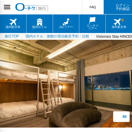
ログイン
FAQ
予約確認
エンタメ
国内航空券
国内ホテル
JALツアー
海外航空券
ツアー
旅行TOP
国内ホテル・旅館の宿泊格安予約・比較
Visionary Stay HINOD