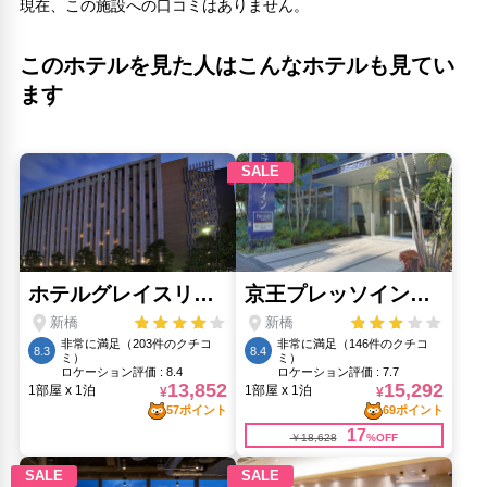
現在、この施設への口コミはありません。
芝浦公園(890m)
観光博覧会ジャパン(4.06km)
アトリエシンジ銀座(2.18km)
このホテルを見た人はこんなホテルも見てい
銀座 香十(2.46km)
ます
人気スポット
()
()
()