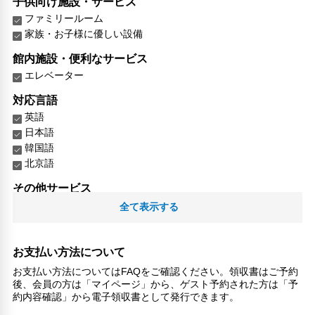
子供向け施設・サービス
ファミリールーム
家族・お子様に優しい設備
館内施設・便利なサービス
エレベーター
対応言語
英語
日本語
韓国語
北京語
その他サービス
トイレタリー
全て表示する
24時間セキュリティ
コンタクトレス チェックイン/チェックアウト
リネン・衣類の湯洗い
お支払い方法について
共用筆記用具の設置なし
お支払い方法についてはFAQをご確認ください。領収書はご予約
キャッシュレス支払いサービス
後、会員の方は「マイページ」から、ゲスト予約された方は「予
約内容確認」から電子領収書として発行できます。
洗濯機
専用ダイニングルーム