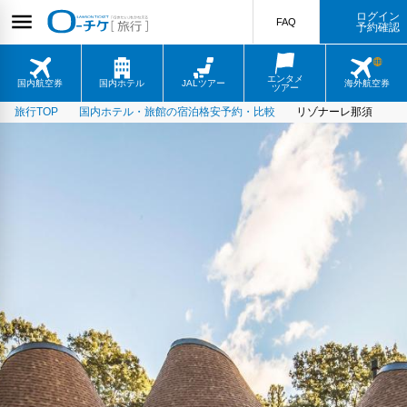
ログイン
FAQ
予約確認
エンタメ
国内航空券
国内ホテル
JALツアー
海外航空券
ツアー
旅行TOP
国内ホテル・旅館の宿泊格安予約・比較
リゾナーレ那須