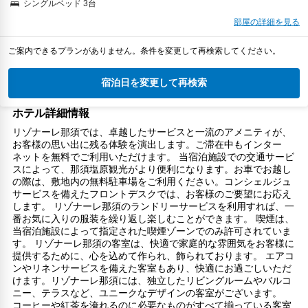
シングルベッド 3台
部屋の詳細を見る
ご案内できるプランがありません。条件を変更して再検索してください。
宿泊日を変更して再検索
ホテル詳細情報
リゾナーレ那須では、卓越したサービスと一流のアメニティが、
お客様の思い出に残る体験を演出します。ご滞在中もインター
ネットを無料でご利用いただけます。 当宿泊施設での交通サービ
スによって、那須塩原観光がより便利になります。お車でお越し
の際は、敷地内の無料駐車場をご利用ください。コンシェルジュ
サービスを備えたフロントデスクでは、お客様のご要望にお応え
します。 リゾナーレ那須のランドリーサービスを利用すれば、一
番お気に入りの服装を繰り返し楽しむことができます。 喫煙は、
当宿泊施設によって指定された喫煙ゾーンでのみ許可されていま
す。 リゾナーレ那須の客室は、快適で家庭的な雰囲気をお客様に
提供するために、心を込めて作られ、飾られております。 エアコ
ンやリネンサービスを備えた客室もあり、快適にお過ごしいただ
けます。リゾナーレ那須には、独立したリビングルームやバルコ
ニー、テラスなど、ユニークなデザインの客室がございます。
コーヒーや紅茶を淹れるのに必要なものがすべて揃っている客室