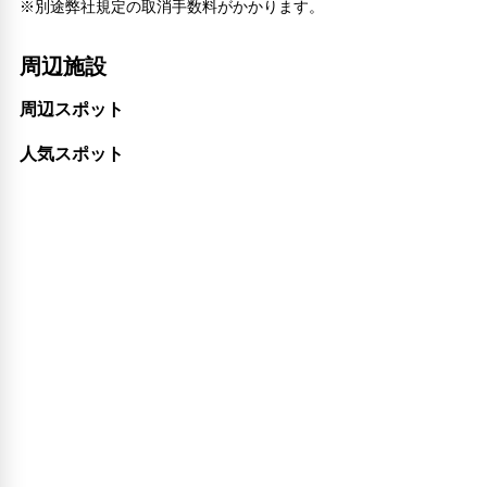
24時間フロント対応
※別途弊社規定の取消手数料がかかります。
自動販売機
トイレタリー
周辺施設
禁煙
電気自動車充電スタンド
周辺スポット
コインランドリー
人気スポット