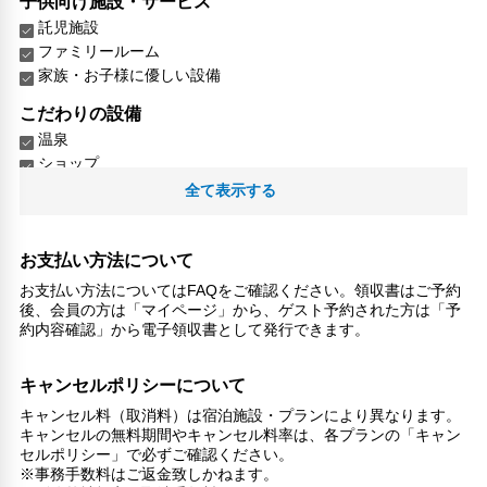
子供向け施設・サービス
託児施設
ファミリールーム
家族・お子様に優しい設備
こだわりの設備
温泉
ショップ
ガーデン
全て表示する
館内施設・便利なサービス
荷物預かりサービス
お支払い方法について
館内ショップ
お支払い方法についてはFAQをご確認ください。領収書はご予約
後、会員の方は「マイページ」から、ゲスト予約された方は「予
ペット
約内容確認」から電子領収書として発行できます。
ペットOK（有料）
対応言語
キャンセルポリシーについて
英語
キャンセル料（取消料）は宿泊施設・プランにより異なります。
日本語
キャンセルの無料期間やキャンセル料率は、各プランの「キャン
セルポリシー」で必ずご確認ください。
その他サービス
※事務手数料はご返金致しかねます。