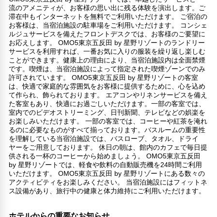
流のアメニティが、お客様の思い出に残る体験を演出します。ご
滞在中もインターネットを無料でご利用いただけます。 ご宿泊の
お客様は、当宿泊施設の駐車場をご利用いただけます。 コンシェ
ルジュサービスを備えたフロントデスクでは、お客様のご要望に
お応えします。 OMO5東京五反田 by 星野リゾートのランドリー
サービスを利用すれば、一番お気に入りの服装を繰り返し楽しむ
ことができます。健康上の理由により、当宿泊施設内は全面禁煙
です。喫煙は、当宿泊施設によって指定された喫煙ゾーンでのみ
許可されています。 OMO5東京五反田 by 星野リゾートの客室
は、快適で家庭的な雰囲気をお客様に提供するために、心を込め
て作られ、飾られております。 エアコンやリネンサービスを備え
た客室もあり、快適にお過ごしいただけます。一部の客室では、
室内でのビデオストリーミング、日刊新聞、テレビなどの娯楽を
お楽しみいただけます。 一部の客室では、コーヒーや紅茶を淹れ
るのに必要なものがすべて揃っております。バスルームの重要性
を理解している当宿泊施設では、バスローブ、タオル、ドライ
ヤーをご用意しております。 休日の朝は、館内のカフェで毎日提
供される一杯のコーヒーから始めましょう。 OMO5東京五反田
by 星野リゾートでは、軽食や飲料の自動販売機を24時間ご利用
いただけます。 OMO5東京五反田 by 星野リゾートにある数々の
アクティビティをお楽しみください。 当宿泊施設にはフィットネ
ス設備があり、旅行中の健康と体力維持にご利用いただけます。
ホテルからの重要なお知らせ