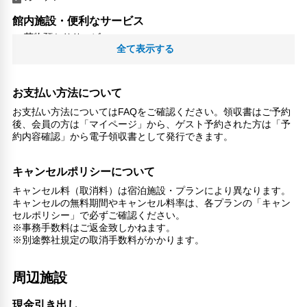
館内施設・便利なサービス
荷物預かりサービス
全て表示する
ツアーデスク
コンビニ
館内ショップ
お支払い方法について
エレベーター
お支払い方法についてはFAQをご確認ください。領収書はご予約
ランドリーサービス
後、会員の方は「マイページ」から、ゲスト予約された方は「予
バリアフリー対応
約内容確認」から電子領収書として発行できます。
バリアフリー設備
車椅子OK
キャンセルポリシーについて
キャンセル料（取消料）は宿泊施設・プランにより異なります。
対応言語
キャンセルの無料期間やキャンセル料率は、各プランの「キャン
英語
セルポリシー」で必ずご確認ください。
日本語
※事務手数料はご返金致しかねます。
韓国語
※別途弊社規定の取消手数料がかかります。
北京語
周辺施設
その他サービス
24時間フロント対応
現金引き出し