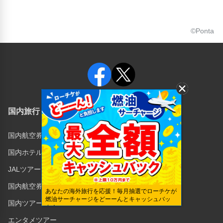
©Ponta
国内旅行
海外旅行
国内航空券
海外航空券
国内ホテル
海外旅行保険
JALツアー
キャンセル保険
国内航空券＋ホテル
あなたの海外旅行を応援！毎月抽選でローチケが
燃油サーチャージをどーーんとキャッシュバッ
国内ツアー
ク！
エンタメツアー