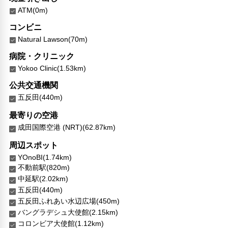
チェックイン/アウト（エクスプレス）
ATM(0m)
自動販売機
ロッカー
コンビニ
共用ラウンジ/TVエリア
Natural Lawson(70m)
セーフティボックス（フロント）
病院・クリニック
禁煙
Yokoo Clinic(1.53km)
24時間セキュリティ
コインランドリー
公共交通機関
チェックイン（24時間対応）
五反田(440m)
最寄りの空港
成田国際空港 (NRT)(62.87km)
周辺スポット
YOnoBI(1.74km)
不動前駅(820m)
中延駅(2.02km)
五反田(440m)
五反田ふれあい水辺広場(450m)
バングラデシュ大使館(2.15km)
コロンビア大使館(1.12km)