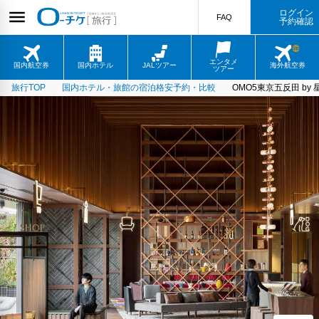
ログイン
FAQ
予約確認
エンタメ
国内航空券
国内ホテル
JALツアー
海外航空券
ツアー
旅行TOP
国内ホテル・旅館の宿泊格安予約・比較
OMO5東京五反田 by