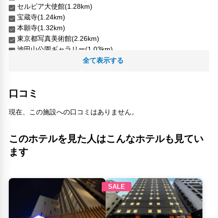
セルビア大使館(1.28km)
宝蔵寺(1.24km)
本願寺(1.32km)
東京都写真美術館(2.26km)
池田山公園ギャラリー(1.03km)
海宝寺(1.3km)
全て表示する
煮炊魚金(430m)
細川旧邸の市木(2.43km)
口コミ
誕生八幡神社(1.35km)
酒場それがし(240m)
現在、この施設への口コミはありません。
人気スポット
新宿御苑(7.14km)
このホテルを見た人はこんなホテルも見てい
銀座(6.85km)
ます