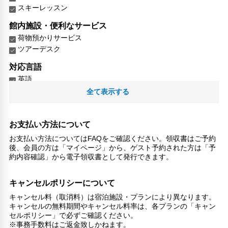
スキーレッスン
館内施設・便利なサービス
荷物預かりサービス
ツアーデスク
対応言語
英語
日本語
全て表示する
北京語
その他サービス
お支払い方法について
共用ラウンジ/TVエリア
お支払い方法についてはFAQをご確認ください。領収書はご予約
トイレタリー
後、会員の方は「マイページ」から、ゲスト予約された方は「予
チェックイン/チェックアウト（プライベート）
約内容確認」から電子領収書として発行できます。
リネン・衣類の湯洗い
共用筆記用具の設置なし
キャンセルポリシーについて
キャッシュレス支払いサービス
キャンセル料（取消料）は宿泊施設・プランにより異なります。
ジャグジー
キャンセルの無料期間やキャンセル料率は、各プランの「キャン
扇風機
セルポリシー」で必ずご確認ください。
洗濯機
※事務手数料はご返金致しかねます。