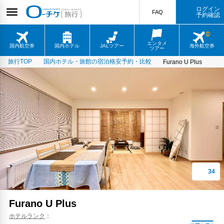
ログイン
FAQ
予約確認
エンタメ
国内航空券
国内ホテル
JALツアー
海外航空券
ツアー
旅行TOP
国内ホテル・旅館の宿泊格安予約・比較
Furano U Plus
Furano U Plus
ホテルランク