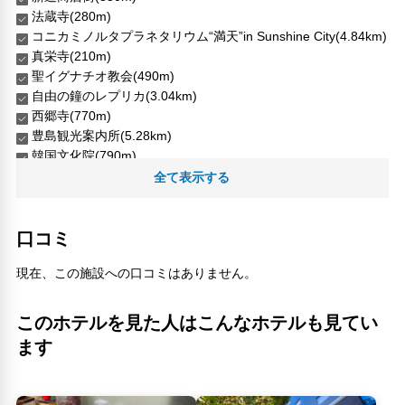
法蔵寺(280m)
コニカミノルタプラネタリウム“満天”in Sunshine City(4.84km)
真栄寺(210m)
聖イグナチオ教会(490m)
自由の鐘のレプリカ(3.04km)
西郷寺(770m)
豊島観光案内所(5.28km)
韓国文化院(790m)
全て表示する
人気スポット
()
()
口コミ
()
現在、この施設への口コミはありません。
このホテルを見た人はこんなホテルも見てい
ます