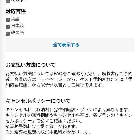
ペット可
対応言語
英語
日本語
韓国語
その他サービス
全て表示する
ロッカー
トイレタリー
お支払い方法について
24時間セキュリティ
扇風機
お支払い方法についてはFAQをご確認ください。領収書はご予約
専用ダイニングルーム
後、会員の方は「マイページ」から、ゲスト予約された方は「予
約内容確認」から電子領収書として発行できます。
キャンセルポリシーについて
キャンセル料（取消料）は宿泊施設・プランにより異なります。
キャンセルの無料期間やキャンセル料率は、各プランの「キャン
セルポリシー」で必ずご確認ください。
※事務手数料はご返金致しかねます。
※別途弊社規定の取消手数料がかかります。