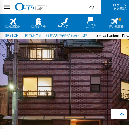
ログイン
FAQ
予約確認
エンタメ
国内航空券
国内ホテル
JALツアー
海外航空券
ツアー
旅行TOP
国内ホテル・旅館の宿泊格安予約・比較
Yotsuya Lantern - Priva