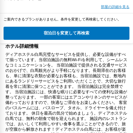
部屋の詳細を見る
ご案内できるプランがありません。条件を変更して再検索してください。
宿泊日を変更して再検索
ホテル詳細情報
ディアホステル白馬完璧なサービスを提供し、必要な設備がすべ
て揃っています。当宿泊施設の無料Wi-Fiを利用して、シームレス
なコミュニケーションを。 当宿泊施設で提供される交通サービス
のおかげで、白馬観光がより手軽になります。長期滞在のお客様
も、単に清潔な衣類が必要なお客様も、当宿泊施設では、敷地内
にあるランドリーサービスをご利用いただくことで、大切な旅行
着を常に清潔に保つことができます。 当宿泊施設は完全禁煙で
す。 当宿泊施設には、快適な眠りに必要なすべての便利な設備が
整っております。 一部の客室にはエアコンやリネンのサービスが
備わっておりますので、快適なご滞在をお楽しみください。 客室
のバスルームには、バスローブ、タオル、ドライヤーを備え付け
ております。 休日を最高の気分で始めましょう。ディアホステル
白馬では、無料の朝食で朝を迎えられます。 施設内のレストラン
では、おいしくて利用しやすい食事を選ぶことができるので、旅
が空腹から解放されます！ディアホステル白馬には、お客様が楽