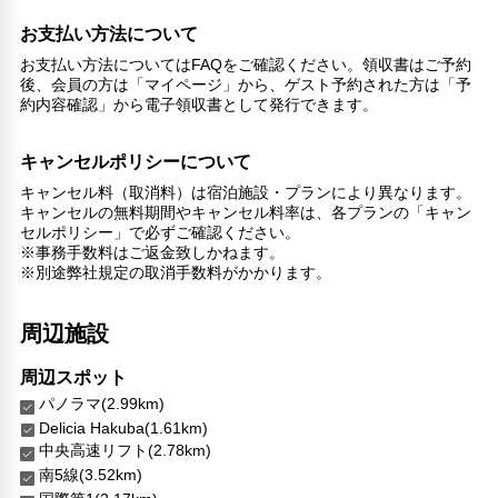
コインランドリー
お支払い方法について
近隣コインランドリー
お支払い方法についてはFAQをご確認ください。領収書はご予約
チェックイン/チェックアウト（プライベート）
後、会員の方は「マイページ」から、ゲスト予約された方は「予
リネン・衣類の湯洗い
約内容確認」から電子領収書として発行できます。
共用筆記用具の設置なし
キャンセルポリシーについて
キャンセル料（取消料）は宿泊施設・プランにより異なります。
キャンセルの無料期間やキャンセル料率は、各プランの「キャン
セルポリシー」で必ずご確認ください。
※事務手数料はご返金致しかねます。
※別途弊社規定の取消手数料がかかります。
周辺施設
周辺スポット
パノラマ(2.99km)
Delicia Hakuba(1.61km)
中央高速リフト(2.78km)
南5線(3.52km)