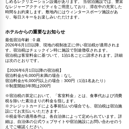
しめるレクリエーション設備があります。 当宿泊施設では、豊富
なレジャーアクティビティをご用意しており、滞在中の充実した
時間をお約束します。敷地内にはウィンタースポーツ施設があ
り、毎日スキーをお楽しみいただけます。
ホテルからの重要なお知らせ
最低宿泊年齢 : 0 歳
2026年6月1日以降、現地の税制改正に伴い宿泊税が適用されま
す。宿泊税はチェックイン時に施設で別途徴収されます。
宿泊税は客室料金に基づいて、1泊1名ごとに請求されます。詳細
は次のとおりです。
【2026年6月1日以降の宿泊税】
宿泊料金が6,000円未満の場合：なし
宿泊料金が6,000円以上の場合：300円（1泊1名あたり）
※制度開始3年間は200円
※宿泊税の算定において、「客室料金」とは、食事代および消費
税を除いた素泊まりの料金を指します。
※クレジットカードによる事前払いの場合でも、宿泊税は宿泊施
設にてお支払いいただきます。
※税金等の適用条件は、各自治体によって定められています。詳
細は、自治体の公式ウェブサイトや宿泊施設にお問い合わせのう
えでご確認ください。