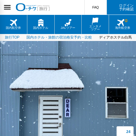
ログイン
FAQ
予約確認
エンタメ
国内航空券
国内ホテル
JALツアー
海外航空券
ツアー
旅行TOP
国内ホテル・旅館の宿泊格安予約・比較
ディアホステル白馬