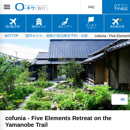
ログイン
FAQ
予約確認
エンタメ
国内航空券
国内ホテル
JALツアー
海外航空券
ツアー
旅行TOP
国内ホテル・旅館の宿泊格安予約・比較
cofunia - Five Elemen
cofunia - Five Elements Retreat on the
Yamanobe Trail