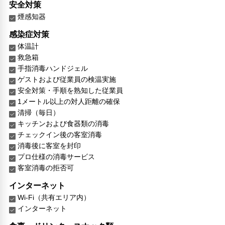
安全対策
煙感知器
感染症対策
体温計
救急箱
手指消毒ハンドジェル
ゲストおよび従業員の検温実施
安全対策・手順を熟知した従業員
1メートル以上の対人距離の確保
清掃（毎日）
キッチンおよび食器類の消毒
チェックイン後の客室消毒
消毒後に客室を封印
プロ仕様の消毒サービス
客室消毒の拒否可
インターネット
Wi-Fi（共有エリア内）
インターネット