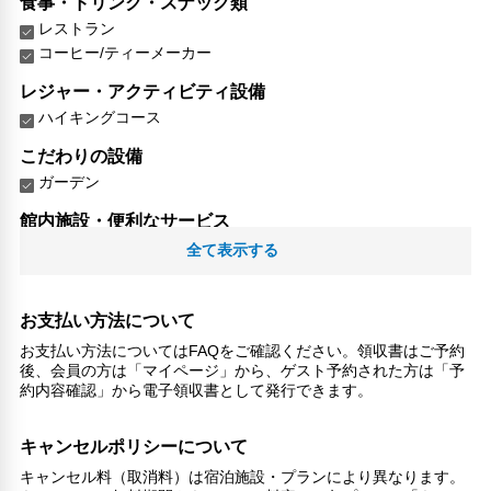
食事・ドリンク・スナック類
レストラン
コーヒー/ティーメーカー
レジャー・アクティビティ設備
ハイキングコース
こだわりの設備
ガーデン
館内施設・便利なサービス
荷物預かりサービス
全て表示する
対応言語
英語
お支払い方法について
日本語
お支払い方法についてはFAQをご確認ください。領収書はご予約
後、会員の方は「マイページ」から、ゲスト予約された方は「予
その他サービス
約内容確認」から電子領収書として発行できます。
トイレタリー
医師/看護師 オンコール待機
キャンセルポリシーについて
リネン・衣類の湯洗い
共用筆記用具の設置なし
キャンセル料（取消料）は宿泊施設・プランにより異なります。