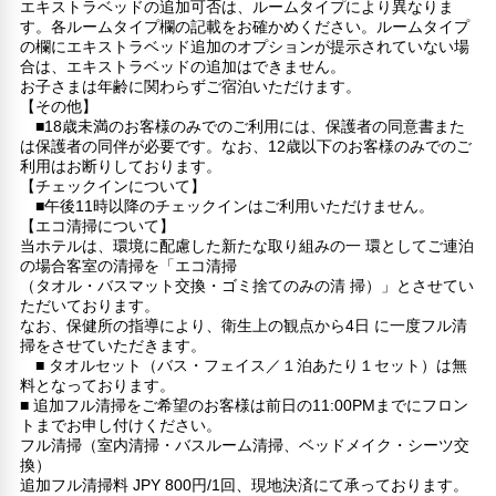
エキストラベッドの追加可否は、ルームタイプにより異なりま
す。各ルームタイプ欄の記載をお確かめください。ルームタイプ
の欄にエキストラベッド追加のオプションが提示されていない場
合は、エキストラベッドの追加はできません。
お子さまは年齢に関わらずご宿泊いただけます。
【その他】
■18歳未満のお客様のみでのご利用には、保護者の同意書また
は保護者の同伴が必要です。なお、12歳以下のお客様のみでのご
利用はお断りしております。
【チェックインについて】
■午後11時以降のチェックインはご利用いただけません。
【エコ清掃について】
当ホテルは、環境に配慮した新たな取り組みの一 環としてご連泊
の場合客室の清掃を「エコ清掃
（タオル・バスマット交換・ゴミ捨てのみの清 掃）」とさせてい
ただいております。
なお、保健所の指導により、衛生上の観点から4日 に一度フル清
掃をさせていただきます。
■ タオルセット（バス・フェイス／１泊あたり１セット）は無
料となっております。
■ 追加フル清掃をご希望のお客様は前日の11:00PMまでにフロン
トまでお申し付けください。
フル清掃（室内清掃・バスルーム清掃、ベッドメイク・シーツ交
換）
追加フル清掃料 JPY 800円/1回、現地決済にて承っております。