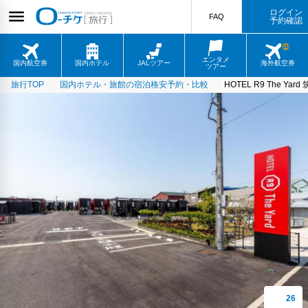
ログイン
FAQ
予約確認
エンタメ
国内航空券
国内ホテル
JALツアー
海外航空券
ツアー
旅行TOP
国内ホテル・旅館の宿泊格安予約・比較
HOTEL R9 The Yard