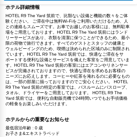
ホテル詳細情報
HOTEL R9 The Yard 筑前で、比類ない設備と機能の数々をご体
験ください。 ご滞在中は無料Wi-Fiをご利用いただけるため、人
との連絡もスムーズです。お車でお越しのお客様には、無料駐車
場をご用意しております。HOTEL R9 The Yard 筑前にはランド
リーサービスがあり、衣類を清潔に保つことができるため、最小
限の荷物で旅行できます。すべてのゲストとスタッフの健康と
ウェルビーイングのため、喫煙は決められた区域のみに制限され
ています。HOTEL R9 The Yard 筑前では、快適なご滞在をサ
ポートする便利な設備とサービスを備えた客室をご用意していま
す。HOTEL R9 The Yard 筑前の客室にはエアコンやリネンサー
ビスが完備されておりますので、快適な滞在を求めるお客様の
ニーズにお応えします。コーヒーや紅茶を淹れるのに必要なもの
は、一部の部屋に揃っておりますのでご安心ください。 HOTEL
R9 The Yard 筑前の特定の客室では、バスルームにバスローブ、
タオル、ドライヤーをご用意しております。 HOTEL R9 The
Yard 筑前では、便利な自動販売機で24時間いつでもお手頃価格
の軽食をお楽しみいただけます。
ホテルからの重要なお知らせ
最低宿泊年齢 : 0 歳
お子さま&エキストラベッド