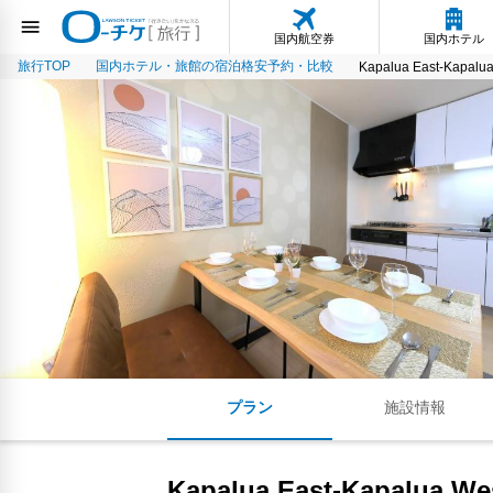
国内航空券
国内ホテル
旅行TOP
国内ホテル・旅館の宿泊格安予約・比較
Kapalua East-Kapalua
プラン
施設情報
Kapalua East-Kapalua Wes