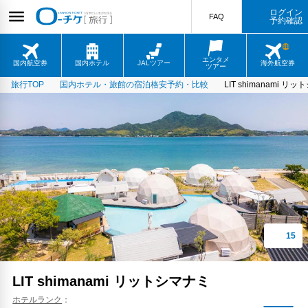
ログイン
FAQ
予約確認
エンタメ
国内航空券
国内ホテル
JALツアー
海外航空券
ツアー
旅行TOP
国内ホテル・旅館の宿泊格安予約・比較
LIT shimanami リ
LIT shimanami リットシマナミ
ホテルランク