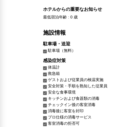
ホテルからの重要なお知らせ
最低宿泊年齢 : 0 歳
施設情報
駐車場・送迎
駐車場（無料）
感染症対策
体温計
救急箱
ゲストおよび従業員の検温実施
安全対策・手順を熟知した従業員
安全な食事環境
キッチンおよび食器類の消毒
チェックイン後の客室消毒
消毒後に客室を封印
プロ仕様の消毒サービス
客室消毒の拒否可