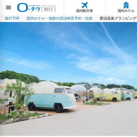
国内航空券
国内ホテル
旅行TOP
国内ホテル・旅館の宿泊格安予約・比較
那須温泉グランピング 