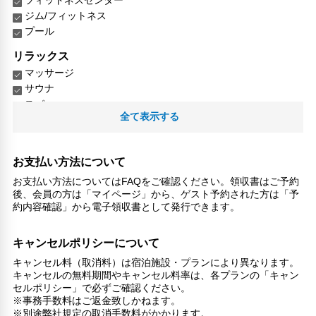
ジム/フィットネス
プール
リラックス
マッサージ
サウナ
スパ
全て表示する
喫煙所
スパ/サウナ
子供向け施設・サービス
お支払い方法について
ファミリールーム
お支払い方法についてはFAQをご確認ください。領収書はご予約
家族・お子様に優しい設備
後、会員の方は「マイページ」から、ゲスト予約された方は「予
約内容確認」から電子領収書として発行できます。
こだわりの設備
温泉
キャンセルポリシーについて
館内施設・便利なサービス
キャンセル料（取消料）は宿泊施設・プランにより異なります。
キャンセルの無料期間やキャンセル料率は、各プランの「キャン
荷物預かりサービス
セルポリシー」で必ずご確認ください。
ヘアサロン
※事務手数料はご返金致しかねます。
館内ショップ
※別途弊社規定の取消手数料がかかります。