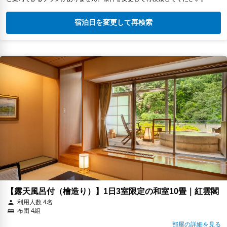
宿泊日を変更して再検索
【露天風呂付（檜造り）】1日3室限定の和室10畳｜紅雲閣
利用人数 4名
布団 4組
部屋の詳細を見る