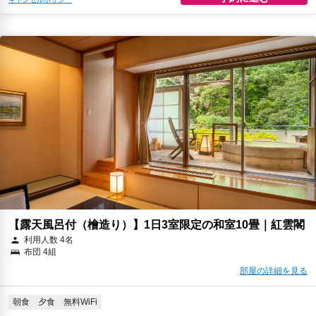
【露天風呂付（檜造り）】1日3室限定の和室10畳｜紅雲閣
利用人数 4名
布団 4組
部屋の詳細を見る
朝食
夕食
無料WiFi