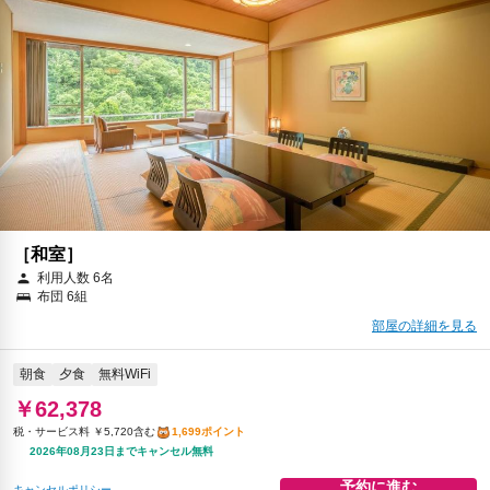
［和室］
利用人数 6名
布団 6組
部屋の詳細を見る
朝食
夕食
無料WiFi
￥62,378
税・サービス料 ￥5,720含む
1,699ポイント
2026年08月23日までキャンセル無料
予約に進む
キャンセルポリシー