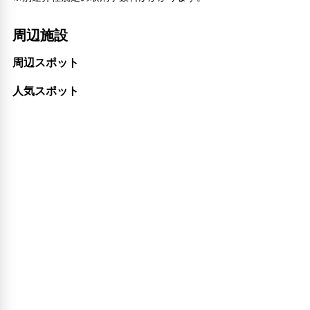
エレベーター
バリアフリー対応
周辺施設
バリアフリー設備
車椅子OK
周辺スポット
対応言語
人気スポット
日本語
その他サービス
自動販売機
ロッカー
セーフティボックス（フロント）
24時間セキュリティ
電気自動車充電スタンド