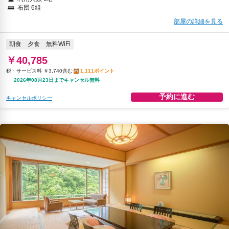
布団 6組
部屋の詳細を見る
朝食
夕食
無料WiFi
￥40,785
税・サービス料 ￥3,740含む
1,111ポイント
2026年08月23日までキャンセル無料
予約に進む
キャンセルポリシー