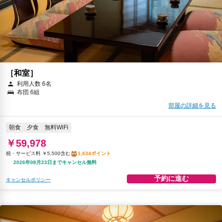
［和室］
利用人数 6名
布団 6組
部屋の詳細を見る
朝食
夕食
無料WiFi
￥59,978
税・サービス料 ￥5,500含む
1,634ポイント
2026年08月23日までキャンセル無料
予約に進む
キャンセルポリシー