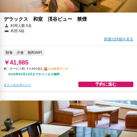
デラックス 和室 渓谷ビュー 禁煙
利用人数 6名
布団 6組
部屋の詳細を見る
朝食
夕食
無料WiFi
￥41,985
税・サービス料 ￥3,850含む
1,144ポイント
2026年08月23日までキャンセル無料
予約に進む
キャンセルポリシー