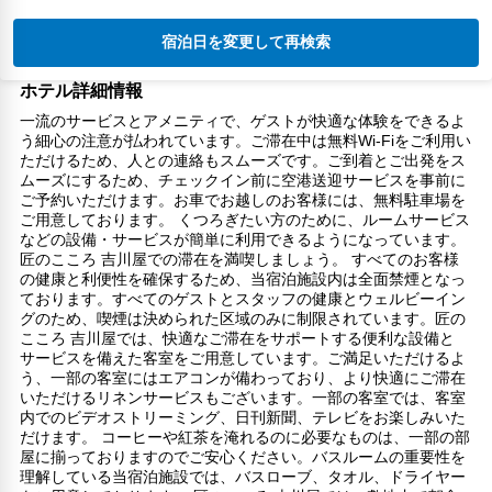
宿泊日を変更して再検索
ホテル詳細情報
一流のサービスとアメニティで、ゲストが快適な体験をできるよ
う細心の注意が払われています。ご滞在中は無料Wi-Fiをご利用い
ただけるため、人との連絡もスムーズです。ご到着とご出発をス
ムーズにするため、チェックイン前に空港送迎サービスを事前に
ご予約いただけます。お車でお越しのお客様には、無料駐車場を
ご用意しております。 くつろぎたい方のために、ルームサービス
などの設備・サービスが簡単に利用できるようになっています。
匠のこころ 吉川屋での滞在を満喫しましょう。 すべてのお客様
の健康と利便性を確保するため、当宿泊施設内は全面禁煙となっ
ております。すべてのゲストとスタッフの健康とウェルビーイン
グのため、喫煙は決められた区域のみに制限されています。匠の
こころ 吉川屋では、快適なご滞在をサポートする便利な設備と
サービスを備えた客室をご用意しています。ご満足いただけるよ
う、一部の客室にはエアコンが備わっており、より快適にご滞在
いただけるリネンサービスもございます。一部の客室では、客室
内でのビデオストリーミング、日刊新聞、テレビをお楽しみいた
だけます。 コーヒーや紅茶を淹れるのに必要なものは、一部の部
屋に揃っておりますのでご安心ください。バスルームの重要性を
理解している当宿泊施設では、バスローブ、タオル、ドライヤー