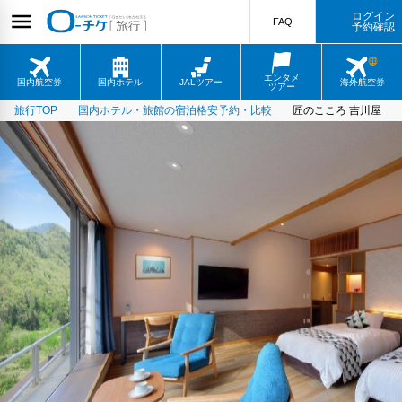
ログイン
FAQ
予約確認
エンタメ
国内航空券
国内ホテル
JALツアー
海外航空券
ツアー
旅行TOP
国内ホテル・旅館の宿泊格安予約・比較
匠のこころ 吉川屋