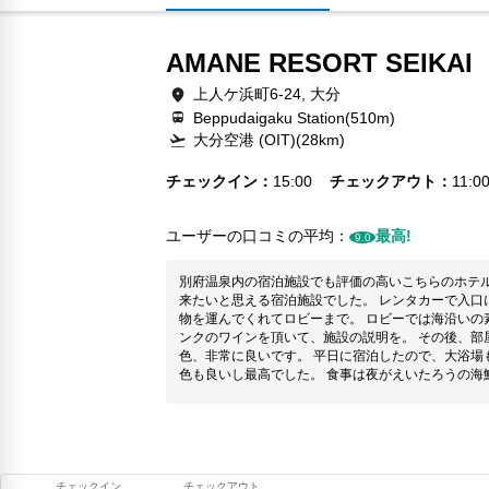
AMANE RESORT SEIK
上人ケ浜町6-24, 大分
Beppudaigaku Station(510m)
大分空港 (OIT)(28km)
チェックイン
15:00
チェックアウト
11:0
ユーザーの口コミの平均：
最高!
9.0
別府温泉内の宿泊施設でも評価の高いこちらのホテ
来たいと思える宿泊施設でした。 レンタカーで入口に入ると従業員が出迎えてくれて、荷
物を運んでくれてロビーまで。 ロビーでは海沿いの素敵な景色を見ながらウェルカムドリ
ンクのワインを頂いて、施設の説明を。 その後、部屋へ。部屋付き露天風呂や海沿いの景
色、非常に良いです。 平日に宿泊したので、大浴場も空いていて独り占めできました。景
色も良いし最高でした。 食事は夜がえいたろうの海鮮会席、朝がバイキング。美味しかっ
たです。 朝のバイキングはスパークリングワインが
鮮サラダ、出汁巻き玉子、みかんの生搾りジュース
味しく本当に大満足でした。 また行き
チェックイン
チェックアウト