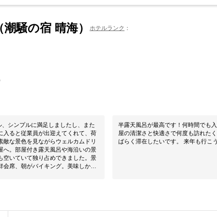
AI（潮騒の宿 晴海）
ホテルランク
0
ル、シンプルに満足しましたし、また
半露天風呂が最高です！何時間でも入
屋の清潔さと快適さで何度も訪れたく
ばらく滞在したいです。 来年も行こ
飲めて、スモークサーモンや海老の海
、名物料理りゅうきゅうなど、味も美
たいと思える宿泊施設でした。