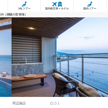
JALツアー
国内航空券＋ホテル
国内ツアー
EIKAI（潮騒の宿 晴海）
周辺施設
口コミ