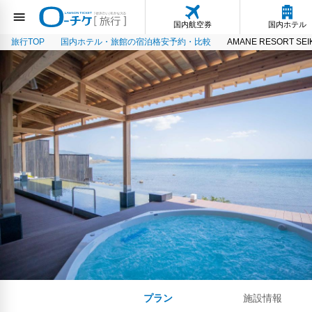
国内航空券
国内ホテル
旅行TOP
国内ホテル・旅館の宿泊格安予約・比較
AMANE RESORT S
プラン
施設情報