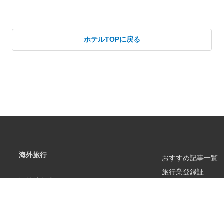
ホテルTOPに戻る
海外旅行
おすすめ記事一覧
旅行業登録証
海外航空券
旅行業約款・条件
海外旅行保険
勧誘方針
キャンセル保険
企業・法人のみな