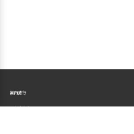
国内旅行
国内航空券
レンタカー
国内ホテル
高速バス
JALツアー
クルーズ
国内航空券＋ホテル
国内旅行保険