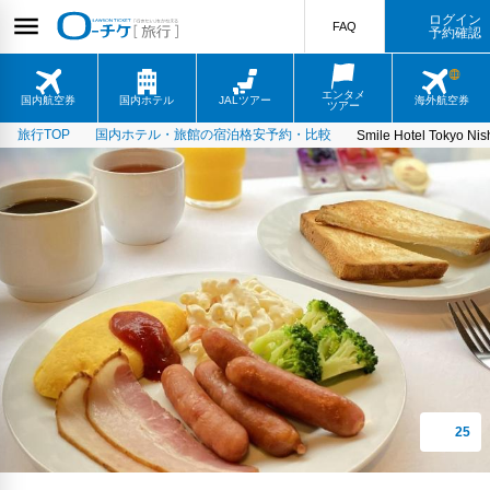
ログイン
FAQ
予約確認
エンタメ
国内航空券
国内ホテル
JALツアー
海外航空券
ツアー
旅行TOP
国内ホテル・旅館の宿泊格安予約・比較
Smile Hotel Tokyo Nis