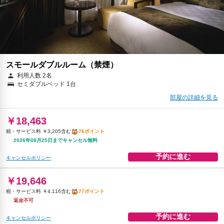
返金不可
予約に進む
キャンセルポリシー
スモールダブルルーム（禁煙）
利用人数 2名
セミダブルベッド 1台
部屋の詳細を見る
￥18,463
税・サービス料 ￥3,205含む
76ポイント
2026年08月25日までキャンセル無料
予約に進む
キャンセルポリシー
￥19,646
税・サービス料 ￥4,116含む
77ポイント
返金不可
予約に進む
キャンセルポリシー