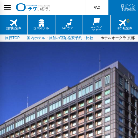
ログイン
FAQ
予約確認
エンタメ
国内航空券
国内ホテル
JALツアー
海外航空券
ツアー
旅行TOP
国内ホテル・旅館の宿泊格安予約・比較
ホテルオークラ 京都