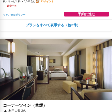
税・サービス料 ￥6,567含む
123ポイント
返金不可
予約に進む
キャンセルポリシー
プランをすべて表示する（他2件）
朝食
無料WiFi
￥33,005
税・サービス料 ￥5,728含む
136ポイント
2026年08月25日までキャンセル無料
予約に進む
キャンセルポリシー
￥35,112
税・サービス料 ￥7,355含む
138ポイント
返金不可
予約に進む
キャンセルポリシー
コーナーツイン（禁煙）
利用人数 2名