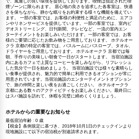
で、風通しの良い環境を提供しております。喫煙は指定された喫
煙ゾーンに限られます。 居心地の良さを追求した各客室は、快適
さを保ちながら、静かな眠りをお約束する様々な機能を備えてい
ます。 一部の客室では、お客様の利便性と満足のために、エアコ
ンやリネンサービスを提供しています。一部の客室では、室内ビ
デオストリーミング、日刊新聞、テレビなど、一流の室内エン
ターテイメントをお楽しみいただけます。一部の客室では、お客
様のご要望に応じたお飲み物をご用意しております。 ホテルオー
クラ 京都の特定の客室では、バスルームにバスローブ、タオル、
ドライヤーをご用意しております。 ホテルオークラ 京都では毎
朝、手作りの美味しい朝食で一日がスタートします。 当宿泊施設
内にあるカフェで上質なコーヒーを楽しみながら、リフレッシュ
した気分で一日を始めましょう。 当宿泊施設では様々な素晴らし
い食事が提供され、魅力的で簡単に利用できるオプションが常に
用意されています。当宿泊施設のエンターテイメントオプション
で、旅の仲間と楽しい夜をお過ごしください。 ホテルオークラ
京都にある数々のアクティビティをお楽しみください。最終日に
はスパ施設を訪れて、休暇を完璧に締めくくりましょう。
ホテルからの重要なお知らせ
最低宿泊年齢 : 0 歳
【税金】条例規定に基づき、2018年10月1日のチェックインより
現地施設にて以下の宿泊税が別途請求されます。