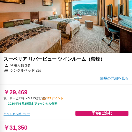
￥32,186
税・サービス料 ￥6,743含む
127ポイント
返金不可
予約に進む
キャンセルポリシー
スーペリア リバービュー ツインルーム（禁煙）
利用人数 3名
シングルベッド 2台
部屋の詳細を見る
￥29,469
税・サービス料 ￥5,115含む
121ポイント
2026年08月25日までキャンセル無料
予約に進む
キャンセルポリシー
￥31,350