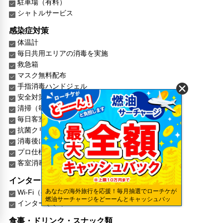
駐車場（有料）
シャトルサービス
感染症対策
体温計
毎日共用エリアの消毒を実施
救急箱
マスク無料配布
手指消毒ハンドジェル
安全対策・手順を熟知した従業員
清掃（毎日）
毎日客室の消毒を実施
抗菌クリーニング用品
消毒後に客室を封印
プロ仕様の消毒サービス
客室消毒の拒否可
インターネット
あなたの海外旅行を応援！毎月抽選でローチケが
Wi-Fi（共有エリア内）
燃油サーチャージをどーーんとキャッシュバッ
インターネット
ク！
食事・ドリンク・スナック類