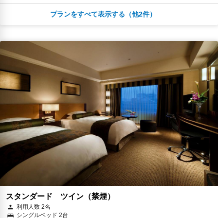
プランをすべて表示する（他2件）
朝食
無料WiFi
￥22,004
税・サービス料 ￥3,819含む
90ポイント
2026年08月25日までキャンセル無料
予約に進む
キャンセルポリシー
￥23,408
税・サービス料 ￥4,904含む
92ポイント
返金不可
予約に進む
キャンセルポリシー
スタンダード ツイン（禁煙）
利用人数 2名
シングルベッド 2台