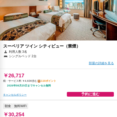
￥29,260
税・サービス料 ￥6,130含む
115ポイント
返金不可
予約に進む
キャンセルポリシー
スーペリア ツイン シティビュー（禁煙）
利用人数 3名
シングルベッド 2台
部屋の詳細を見る
￥26,717
税・サービス料 ￥4,636含む
110ポイント
2026年08月25日までキャンセル無料
予約に進む
キャンセルポリシー
朝食
無料WiFi
￥30,254