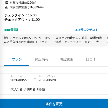
京都市役所前(150m)
大阪国際空港 (ITM)(39km)
チェックイン
15:00
チェックアウト
11:00
最高!
件のクチコミ
315
9.3
新しいホテルではないですが、きち
スタッフの皆さんの対応、部屋の清
んと手入れされた素晴らしいホテル
潔感、アメニティー、何より、大変
です。レストランの料理は、どれも
くつろげる部屋の安定感。是非次も
おいしかったし、部屋からはいろん
京都に行く際は、利用させていただ
な観光名所が見られたし、タクシー
きたいと思います。
を呼ぶのに、ボーイさんがわざわざ
く
プラン
施設情報
周辺施設
口コミ
交差点まで出て探してくれるほど親
切でした。ぜひ、また宿泊したいで
す。
チェックイン
チェックアウト
2026/08/27
2026/08/28
大人1名,子供0名,1部屋
条件を変更