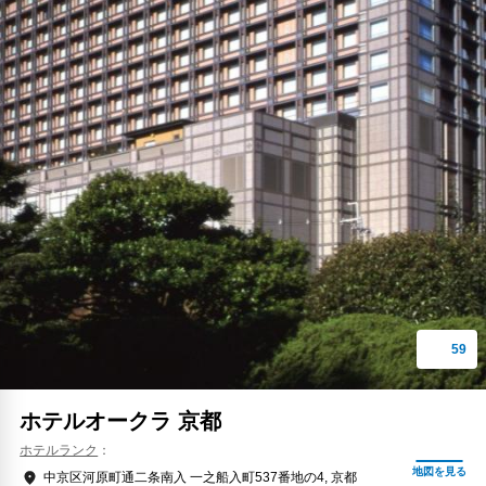
ホテルオークラ 京都
ホテルランク
中京区河原町通二条南入 一之船入町537番地の4, 京都