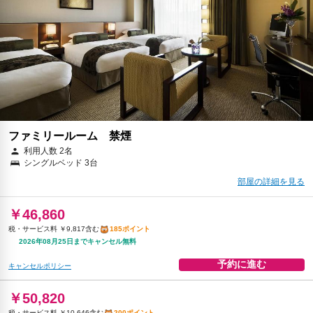
￥47,443
税・サービス料 ￥9,939含む
187ポイント
返金不可
予約に進む
キャンセルポリシー
ファミリールーム 禁煙
利用人数 2名
シングルベッド 3台
部屋の詳細を見る
￥46,860
税・サービス料 ￥9,817含む
185ポイント
2026年08月25日までキャンセル無料
予約に進む
キャンセルポリシー
￥50,820
税・サービス料 ￥10,646含む
200ポイント