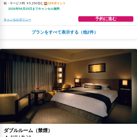
税・サービス料 ￥5,250含む
125ポイント
2026年08月25日までキャンセル無料
予約に進む
キャンセルポリシー
プランをすべて表示する（他2件）
￥35,739
税・サービス料 ￥7,487含む
141ポイント
返金不可
予約に進む
キャンセルポリシー
￥47,025
税・サービス料 ￥9,851含む
185ポイント
返金不可
予約に進む
キャンセルポリシー
ダブルルーム（禁煙）