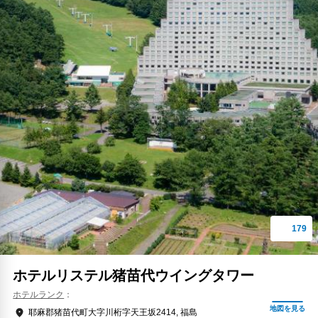
ホテルリステル猪苗代ウイングタワー
ホテルランク
耶麻郡猪苗代町大字川桁字天王坂2414, 福島