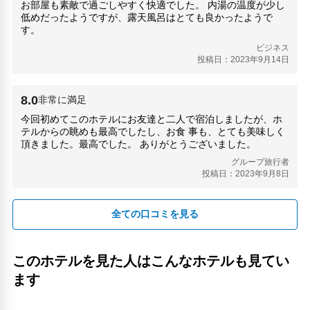
ロッカー
お部屋も素敵で過ごしやすく快適でした。 内湯の温度が少し
低めだったようですが、露天風呂はとても良かったようで
セーフティボックス（フロント）
す。
自転車レンタル
ビジネス
24時間セキュリティ
投稿日：2023年9月14日
チャペル
医師/看護師 オンコール待機
神殿
8.0
非常に満足
コインランドリー
今回初めてこのホテルにお友達と二人で宿泊しましたが、ホ
リネン・衣類の湯洗い
テルからの眺めも最高でしたし、お食 事も、とても美味しく
キャッシュレス支払いサービス
頂きました。最高でした。 ありがとうございました。
グループ旅行者
投稿日：2023年9月8日
全ての口コミを見る
このホテルを見た人はこんなホテルも見てい
ます