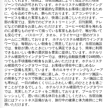
たしてくれます。喫煙は、当宿泊施設によって指定された喫煙
ゾーンでのみ許可されています。ホテルリステル猪苗代ウイング
タワーの客室は、快適で家庭的な雰囲気をお客様に提供するため
に、心を込めて作られ、飾られております。エアコンやリネン
サービスを備えた客室もあり、快適にお過ごしいただけます。 一
部の客室では、室内でのビデオストリーミング、日刊新聞、テレ
ビなどの娯楽をお楽しみいただけます。コーヒーや紅茶を淹れる
のに必要なものがすべて揃っている客室もあるので、喉が渇いて
も安心です。 バスローブ、タオル、ドライヤーは一部のゲスト
ルームにご用意しております。 ホテルリステル猪苗代ウイングタ
ワーでは、毎朝おいしい朝食をご用意しております。当宿泊施設
では、食欲が湧いたときにいつでも満足できるよう、簡単に利用
できるおいしい食事の選択肢を豊富に提供しています。ホテルリ
ステル猪苗代ウイングタワーでは、便利な自動販売機で24時間い
つでもお手頃価格の軽食をお楽しみいただけます。ホテルリステ
ル猪苗代ウイングタワーでは、お客様が滞在中に楽しめるレ
ジャー設備も充実しています。 冬のエキサイティングなスノーア
クティビティを仲間と一緒に楽しみ、ウィンタースポーツ施設へ
の簡単なアクセスで快適にお過ごしいただけます。 スパ施設に立
ち寄れば、一日の締めくくりにふさわしい癒しのひとときを過ご
すことができるでしょう。 ホテルリステル猪苗代ウイングタワー
では、充実したアメニティをご用意しております。プールでリフ
レッシュして、思い出に残る休日をお過ごしください。当宿泊施
設にはフィットネス設備があり、旅行中の健康と体力維持にご利
用いただけます。