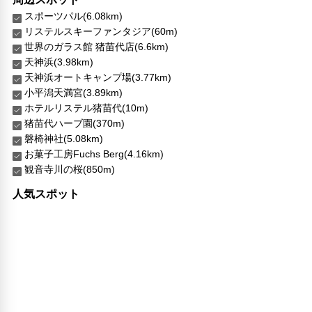
屋外プール
スポーツパル(6.08km)
ジム/フィットネス
リステルスキーファンタジア(60m)
プール
世界のガラス館 猪苗代店(6.6km)
天神浜(3.98km)
リラックス
天神浜オートキャンプ場(3.77km)
マッサージ
小平潟天満宮(3.89km)
ジェットバス
ホテルリステル猪苗代(10m)
サウナ
猪苗代ハーブ園(370m)
スパ
磐椅神社(5.08km)
喫煙所
お菓子工房Fuchs Berg(4.16km)
スパ/サウナ
観音寺川の桜(850m)
子供向け施設・サービス
人気スポット
子ども用プール
ファミリールーム
家族・お子様に優しい設備
こだわりの設備
温泉
ショップ
館内施設・便利なサービス