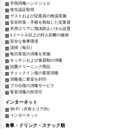
手指消毒ハンドジェル
衛生認証取得
ゲストおよび従業員の検温実施
安全対策・手順を熟知した従業員
共用エリアに飛沫防止パネル設置
1メートル以上の対人距離の確保
安全な食事環境
清掃（毎日）
毎日客室の消毒を実施
キッチンおよび食器類の消毒
抗菌クリーニング用品
チェックイン後の客室消毒
消毒後に客室を封印
プロ仕様の消毒サービス
客室消毒の拒否可
インターネット
Wi-Fi（共有エリア内）
インターネット
食事・ドリンク・スナック類