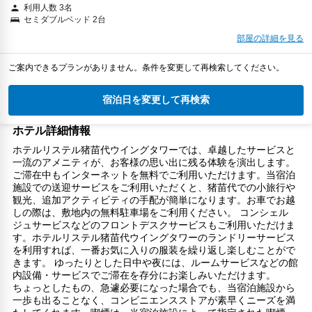
利用人数 3名
セミダブルベッド 2台
部屋の詳細を見る
ご案内できるプランがありません。条件を変更して再検索してください。
宿泊日を変更して再検索
ホテル詳細情報
ホテルリステル猪苗代ウイングタワーでは、卓越したサービスと
一流のアメニティが、お客様の思い出に残る体験を演出します。
ご滞在中もインターネットを無料でご利用いただけます。当宿泊
施設での送迎サービスをご利用いただくと、猪苗代での小旅行や
観光、追加アクティビティの手配が簡単になります。お車でお越
しの際は、敷地内の無料駐車場をご利用ください。 コンシェル
ジュサービスなどのフロントデスクサービスもご利用いただけま
す。ホテルリステル猪苗代ウイングタワーのランドリーサービス
を利用すれば、一番お気に入りの服装を繰り返し楽しむことがで
きます。 ゆったりとした日中や夜には、ルームサービスなどの館
内設備・サービスでご滞在を存分にお楽しみいただけます。
ちょっとしたもの、急遽必要になった場合でも、当宿泊施設から
一歩も出ることなく、コンビニエンスストアが素早くニーズを満