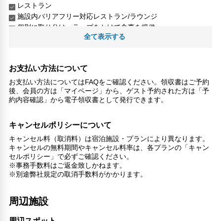
レストラン
施設内バリアフリー対応レストラン/ラウンジ
個別に取り分け・ラップをかけて食事を提供
全て表示する
朝食（ブッフェ）
ビジネス
ビジネスセンター（プリントアウト/FAX）
お支払い方法について
ビジネス用施設
お支払い方法についてはFAQをご確認ください。領収書はご予約
後、会員の方は「マイページ」から、ゲスト予約された方は「予
レジャー・アクティビティ設備
約内容確認」から電子領収書として発行できます。
娯楽室
スキー
キャンセルポリシーについて
あそび場
キャンセル料（取消料）は宿泊施設・プランにより異なります。
卓球
キャンセルの無料期間やキャンセル料率は、各プランの「キャン
ミニゴルフ
セルポリシー」で必ずご確認ください。
スキー用品レンタル
※事務手数料はご返金致しかねます。
スキーレッスン
※別途弊社規定の取消手数料がかかります。
屋内プール
ゴルフコース（敷地内）
周辺施設
フィットネスセンター
テニスコート
周辺スポット