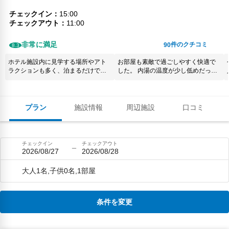
チェックイン
15:00
チェックアウト
11:00
非常に満足
件のクチコミ
90
8.3
ホテル施設内に見学する場所やアト
お部屋も素敵で過ごしやすく快適で
ラクションも多く、泊まるだけで満
した。 内湯の温度が少し低めだった
足できる時間を過ごせました。
ようですが、露天風呂はとても良
かったようです。
プラン
施設情報
周辺施設
口コミ
チェックイン
チェックアウト
2026/08/27
2026/08/28
大人1名,子供0名,1部屋
条件を変更