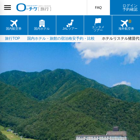
ログイン
FAQ
予約確認
エンタメ
国内航空券
国内ホテル
JALツアー
海外航空券
ツアー
旅行TOP
国内ホテル・旅館の宿泊格安予約・比較
ホテルリステル猪苗代