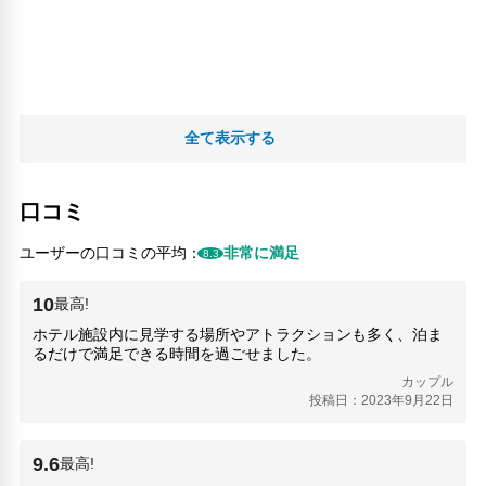
荷物預かりサービス
コンビニ
館内ショップ
エレベーター
バリアフリー対応
全て表示する
バリアフリー設備
車椅子OK
口コミ
ペット
ペット可
ユーザーの口コミの平均：
非常に満足
8.3
犬OK
ペットOK（有料）
10
最高!
対応言語
ホテル施設内に見学する場所やアトラクションも多く、泊ま
るだけで満足できる時間を過ごせました。
英語
日本語
カップル
投稿日：2023年9月22日
その他サービス
24時間フロント対応
9.6
最高!
自動販売機