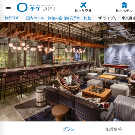
国内航空券
国内ホテル
旅行TOP
国内ホテル・旅館の宿泊格安予約・比較
ザ ライブリー 東京麻
プラン
施設情報