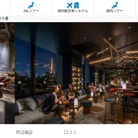
JALツアー
国内航空券＋ホテル
国内ツアー
布十番
周辺施設
口コミ