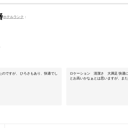
番
ホテルランク
0
たのですが、 ひろさもあり、快適でし
ロケーション 清潔さ 大満足 快適
とお高いかなぁとは思いますが、また