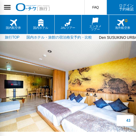
ログイン
FAQ
予約確認
エンタメ
国内航空券
国内ホテル
JALツアー
海外航空券
ツアー
旅行TOP
国内ホテル・旅館の宿泊格安予約・比較
Den SUSUKINO URB